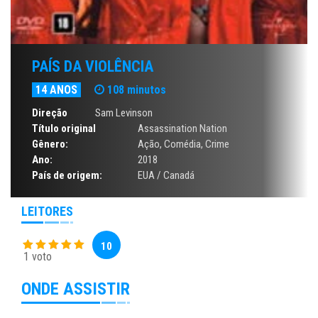
PAÍS DA VIOLÊNCIA
14 ANOS
108 minutos
Direção
Sam Levinson
Título original
Assassination Nation
Gênero:
Ação
,
Comédia
,
Crime
Ano:
2018
País de origem:
EUA / Canadá
LEITORES
10
1 voto
ONDE ASSISTIR