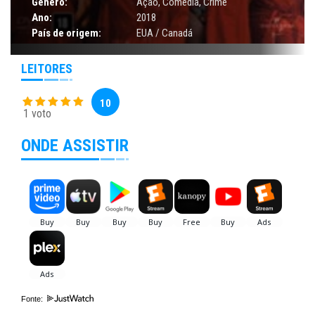
Gênero:
Ação
,
Comédia
,
Crime
Ano:
2018
País de origem:
EUA / Canadá
LEITORES
10
1 voto
ONDE ASSISTIR
Fonte: