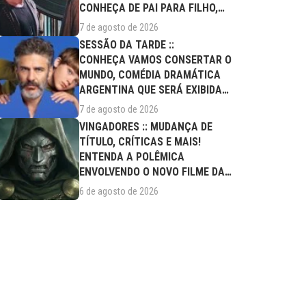
CONHEÇA DE PAI PARA FILHO,
FILME DESTE...
7 de agosto de 2026
SESSÃO DA TARDE ::
CONHEÇA VAMOS CONSERTAR O
MUNDO, COMÉDIA DRAMÁTICA
ARGENTINA QUE SERÁ EXIBIDA
NESTA SEXTA (07/08)
7 de agosto de 2026
VINGADORES :: MUDANÇA DE
TÍTULO, CRÍTICAS E MAIS!
ENTENDA A POLÊMICA
ENVOLVENDO O NOVO FILME DA
MARVEL
6 de agosto de 2026