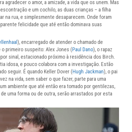
ara agradecer o amor, a amizade, a vida que os unem. Mas
scontração e um cochilo, as duas crianças – a filha
car na rua, e simplesmente desaparecem. Onde foram
aparente felicidade que até então dominava suas
llenhaal
), encarregado de atender o chamado de
 o primeiro suspeito: Alex Jones (
Paul Dano
), o rapaz
or sinal, estacionado próximo à residência dos Birch.
tia idosa, e pouco colabora com a investigação. Estão
ado seguir. É quando Keller Dover (
Hugh Jackman
), o pai
 vez na vida, sem saber o que fazer, parte para uma
e um ambiente que até então era tomado por gentilezas,
 de uma forma ou de outra, serão arrastados por esta