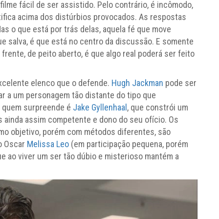
ilme fácil de ser assistido. Pelo contrário, é incômodo,
tifica acima dos distúrbios provocados. As respostas
as o que está por trás delas, aquela fé que move
ue salva, é que está no centro da discussão. E somente
rente, de peito aberto, é que algo real poderá ser feito
xcelente elenco que o defende.
Hugh Jackman
pode ser
ar a um personagem tão distante do tipo que
s quem surpreende é
Jake Gyllenhaal
, que constrói um
s ainda assim competente e dono do seu ofício. Os
o objetivo, porém com métodos diferentes, são
do Oscar
Melissa Leo
(em participação pequena, porém
ue ao viver um ser tão dúbio e misterioso mantém a