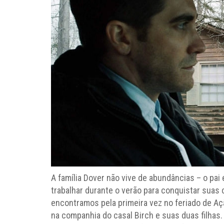
A família Dover não vive de abundâncias – o pai 
trabalhar durante o verão para conquistar suas c
encontramos pela primeira vez no feriado de Aç
na companhia do casal Birch e suas duas filhas