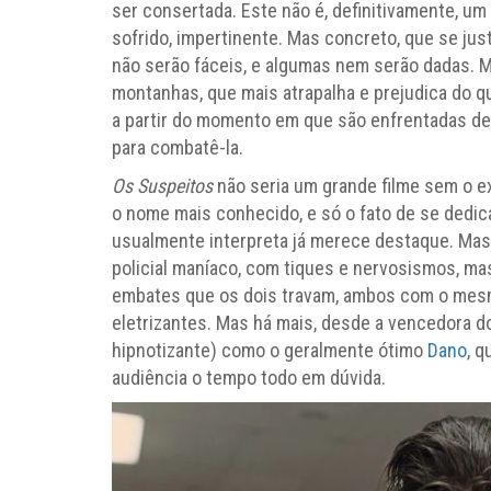
ser consertada. Este não é, definitivamente, um f
sofrido, impertinente. Mas concreto, que se jus
não serão fáceis, e algumas nem serão dadas. M
montanhas, que mais atrapalha e prejudica do q
a partir do momento em que são enfrentadas de f
para combatê-la.
Os Suspeitos
não seria um grande filme sem o e
o nome mais conhecido, e só o fato de se dedic
usualmente interpreta já merece destaque. Ma
policial maníaco, com tiques e nervosismos, ma
embates que os dois travam, ambos com o mesm
eletrizantes. Mas há mais, desde a vencedora 
hipnotizante) como o geralmente ótimo
Dano
, q
audiência o tempo todo em dúvida.