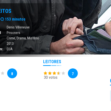
EITOS
153 minutos
Denis Villeneuve
l
Prisoners
Crime
,
Drama
,
Mistério
2013
m:
EUA
LEITORES
8
7
30 votos