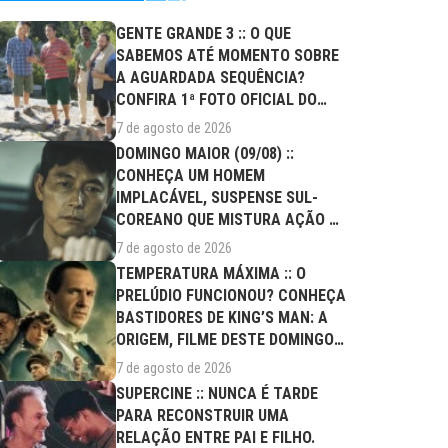
GENTE GRANDE 3 :: O QUE
SABEMOS ATÉ MOMENTO SOBRE
A AGUARDADA SEQUÊNCIA?
CONFIRA 1ª FOTO OFICIAL DO
ELENCO!
7 de agosto de 2026
DOMINGO MAIOR (09/08) ::
CONHEÇA UM HOMEM
IMPLACÁVEL, SUSPENSE SUL-
COREANO QUE MISTURA AÇÃO E
DRAMA FAMILIAR
7 de agosto de 2026
TEMPERATURA MÁXIMA :: O
PRELÚDIO FUNCIONOU? CONHEÇA
BASTIDORES DE KING’S MAN: A
ORIGEM, FILME DESTE DOMINGO
(09/08)
7 de agosto de 2026
SUPERCINE :: NUNCA É TARDE
PARA RECONSTRUIR UMA
RELAÇÃO ENTRE PAI E FILHO.