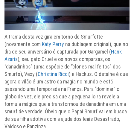
A trama desta vez gira em torno de Smurfette
(novamente com
Katy Perry
na dublagem original), que no
dia de seu aniversário é capturada por Gargamel (
Hank
Azaria
), seu gato Cruel e os novos comparsas, os
“danadinhos” (uma espécie de “clones mal feitos” dos
Smurfs), Vexy (
Christina Ricci
) e Hackus. O detalhe é que
agora o vilão é um astro da magia no mundo e está
passando uma temporada na França. Para “dominar” o
globo de vez, ele precisa que a pequena loira revele a
formula mágica que a transformou de danadinha em uma
smurf de verdade. Óbvio que o Papai Smurf vai em busca
de sua filha adotiva com a ajuda dos leais Desastrado,
Vaidoso e Ranzinza.