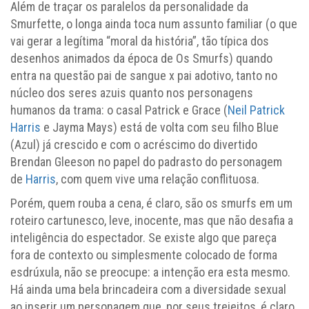
Além de traçar os paralelos da personalidade da
Smurfette, o longa ainda toca num assunto familiar (o que
vai gerar a legítima “moral da história”, tão típica dos
desenhos animados da época de Os Smurfs) quando
entra na questão pai de sangue x pai adotivo, tanto no
núcleo dos seres azuis quanto nos personagens
humanos da trama: o casal Patrick e Grace (
Neil Patrick
Harris
e Jayma Mays) está de volta com seu filho Blue
(Azul) já crescido e com o acréscimo do divertido
Brendan Gleeson no papel do padrasto do personagem
de
Harris
, com quem vive uma relação conflituosa.
Porém, quem rouba a cena, é claro, são os smurfs em um
roteiro cartunesco, leve, inocente, mas que não desafia a
inteligência do espectador. Se existe algo que pareça
fora de contexto ou simplesmente colocado de forma
esdrúxula, não se preocupe: a intenção era esta mesmo.
Há ainda uma bela brincadeira com a diversidade sexual
ao inserir um personagem que, por seus trejeitos, é claro,