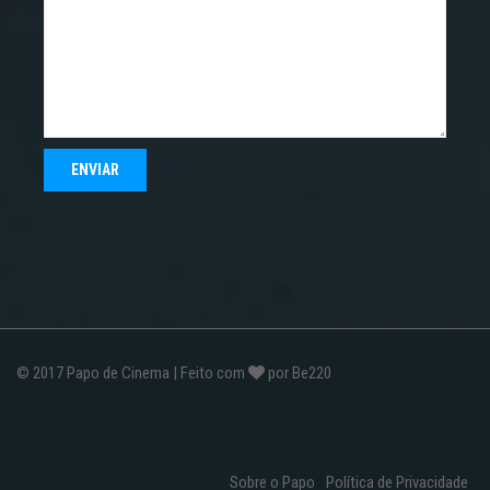
© 2017
Papo de Cinema
| Feito com
por
Be220
Sobre o Papo
Política de Privacidade