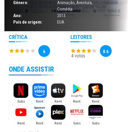
Gênero:
Animação
,
Aventura
,
Comédia
Ano:
2013
País de origem:
EUA
CRÍTICA
LEITORES
6
8.6
4 votos
ONDE ASSISTIR