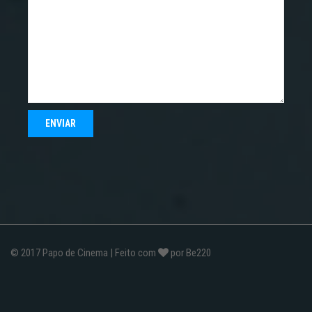
© 2017
Papo de Cinema
| Feito com
por
Be220