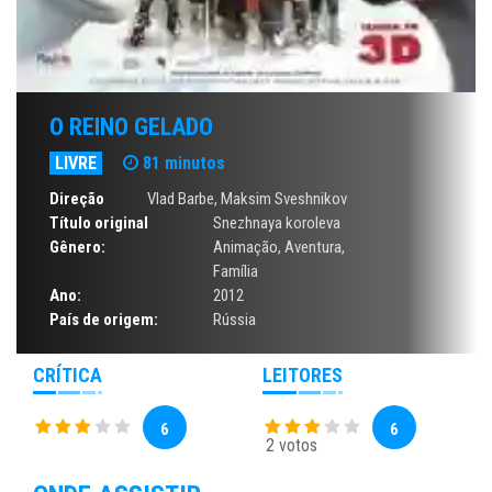
O REINO GELADO
LIVRE
81 minutos
Direção
Vlad Barbe, Maksim Sveshnikov
Título original
Snezhnaya koroleva
Gênero:
Animação
,
Aventura
,
Família
Ano:
2012
País de origem:
Rússia
CRÍTICA
LEITORES
6
6
2 votos