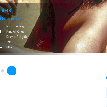
 REIS
168 minutos
Nicholas Ray
l
King of Kings
Drama
,
Religião
1961
m:
EUA
S
8