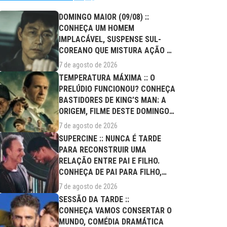
DOMINGO MAIOR (09/08) ::
CONHEÇA UM HOMEM
IMPLACÁVEL, SUSPENSE SUL-
COREANO QUE MISTURA AÇÃO E
DRAMA FAMILIAR
7 de agosto de 2026
TEMPERATURA MÁXIMA :: O
PRELÚDIO FUNCIONOU? CONHEÇA
BASTIDORES DE KING’S MAN: A
ORIGEM, FILME DESTE DOMINGO
(09/08)
7 de agosto de 2026
SUPERCINE :: NUNCA É TARDE
PARA RECONSTRUIR UMA
RELAÇÃO ENTRE PAI E FILHO.
CONHEÇA DE PAI PARA FILHO,
FILME DESTE...
7 de agosto de 2026
SESSÃO DA TARDE ::
CONHEÇA VAMOS CONSERTAR O
MUNDO, COMÉDIA DRAMÁTICA