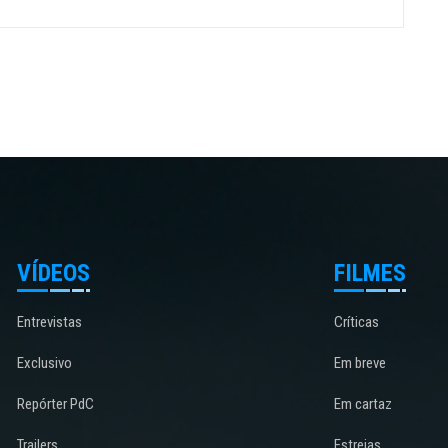
VÍDEOS
FILMES
Entrevistas
Críticas
Exclusivo
Em breve
Repórter PdC
Em cartaz
Trailers
Estreias