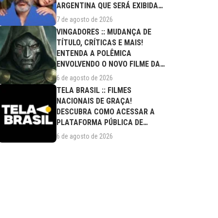
ARGENTINA QUE SERÁ EXIBIDA
NESTA SEXTA (07/08)
7 de agosto de 2026
VINGADORES :: MUDANÇA DE
TÍTULO, CRÍTICAS E MAIS!
ENTENDA A POLÊMICA
ENVOLVENDO O NOVO FILME DA
MARVEL
6 de agosto de 2026
TELA BRASIL :: FILMES
NACIONAIS DE GRAÇA!
DESCUBRA COMO ACESSAR A
PLATAFORMA PÚBLICA DE
STREAMING
6 de agosto de 2026