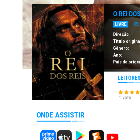
O REI DOS
LIVRE
Direção
Título origina
Gênero:
Ano:
País de orige
LEITORE
1 voto
ONDE ASSISTIR