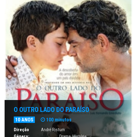
O OUTRO LADO DO PARAÍSO
10 ANOS
100 minutos
Direção
André Ristum
Gênero:
Drama
,
História