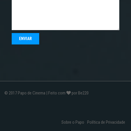
© 2017
Papo de Cinema
| Feito com
por
Be220
Sobre o Papo
Política de Privacidade