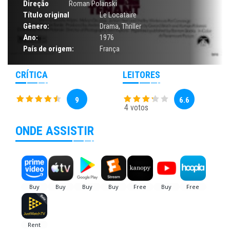
Direção
Roman Polanski
Título original
Le Locataire
Gênero:
Drama
,
Thriller
Ano:
1976
País de origem:
França
CRÍTICA
LEITORES
9
6.6
4 votos
ONDE ASSISTIR