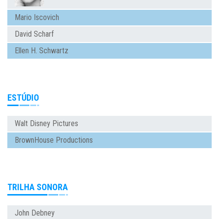
Mario Iscovich
David Scharf
Ellen H. Schwartz
ESTÚDIO
Walt Disney Pictures
BrownHouse Productions
TRILHA SONORA
John Debney