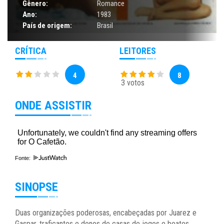
Gênero:
Romance
Ano:
1983
País de origem:
Brasil
CRÍTICA
LEITORES
4
8
3 votos
ONDE ASSISTIR
Fonte:
SINOPSE
Duas organizações poderosas, encabeçadas por Juarez e
Gaspar, traficantes e donos de casas de jogos e boates,