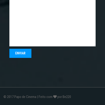
© 2017
Papo de Cinema
| Feito com
por
Be220