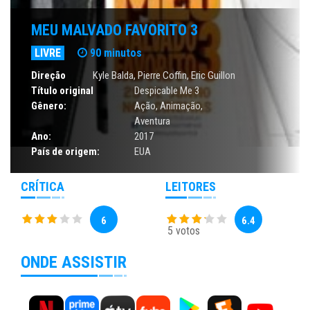
MEU MALVADO FAVORITO 3
LIVRE
90 minutos
Direção
Kyle Balda, Pierre Coffin, Eric Guillon
Título original
Despicable Me 3
Gênero:
Ação
,
Animação
,
Aventura
Ano:
2017
País de origem:
EUA
CRÍTICA
LEITORES
6
6.4
5 votos
ONDE ASSISTIR