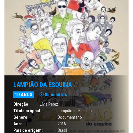
LAMPIÃO DA ESQUINA
10 ANOS
85 minutos
Direção
Lívia Perez
Título original
Lampião da Esquina
Gênero:
Documentário
Ano:
2016
País de origem:
Brasil