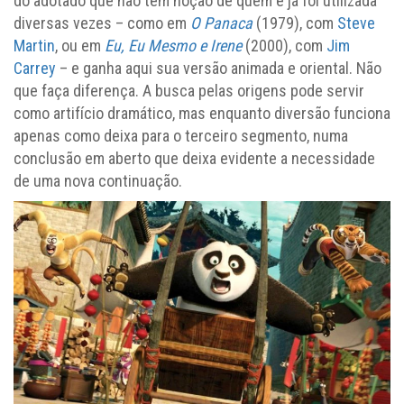
do adotado que não tem noção de quem é já foi utilizada
diversas vezes – como em
O Panaca
(1979), com
Steve
Martin
, ou em
Eu, Eu Mesmo e Irene
(2000), com
Jim
Carrey
– e ganha aqui sua versão animada e oriental. Não
que faça diferença. A busca pelas origens pode servir
como artifício dramático, mas enquanto diversão funciona
apenas como deixa para o terceiro segmento, numa
conclusão em aberto que deixa evidente a necessidade
de uma nova continuação.