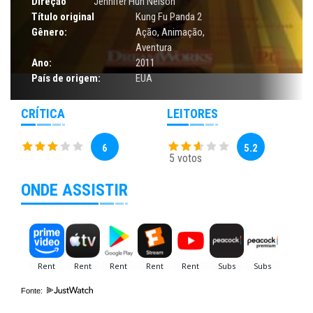
Direção
Jennifer Huh Nelson
Título original
Kung Fu Panda 2
Gênero:
Ação
,
Animação
,
Aventura
Ano:
2011
País de origem:
EUA
CRÍTICA
LEITORES
6
5.2
5 votos
ONDE ASSISTIR
Fonte: