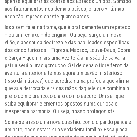
apenas equilibrar as contas nos Estados Unidos. Somado
aos faturamentos nos demais países, o lucro virá, mas
nada tão impressionante quanto antes.
Isso sem falar na trama, que é praticamente um repeteco
– ou um remake – do original. Ou seja, surge um novo
vilão, e apesar da destreza e das habilidades específicas
dos cinco furiosos – Tigresa, Macaco, Louva-Deus, Cobra
e Garça – quem mais uma vez terá a missão de salvar a
pátria será o urso gorducho. Sai de cena o tigre feroz da
aventura anterior e temos agora um pavão misterioso
(isso dá música?) que acredita numa profecia que afirma
que sua derrocada virá das mãos daquele que combina o
preto com o branco, o claro com o escuro. Um ser que
saiba equilibrar elementos opostos numa curiosa e
inesperada harmonia. Ou seja, nosso protagonista.
Soma-se a isso uma nova questão: como o pai do panda é
um pato, onde estará sua verdadeira família? Essa piada