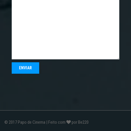
© 2017
Papo de Cinema
| Feito com
por
Be220