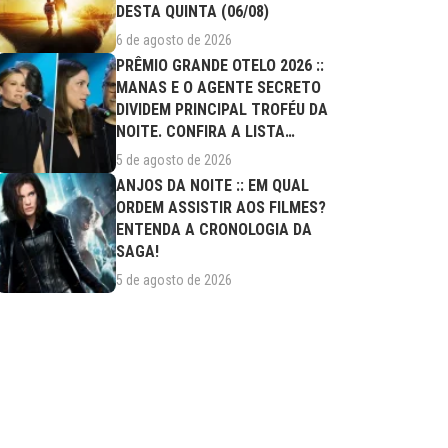
DESTA QUINTA (06/08)
6 de agosto de 2026
PRÊMIO GRANDE OTELO 2026 ::
MANAS E O AGENTE SECRETO
DIVIDEM PRINCIPAL TROFÉU DA
NOITE. CONFIRA A LISTA
COMPLETA DE...
5 de agosto de 2026
ANJOS DA NOITE :: EM QUAL
ORDEM ASSISTIR AOS FILMES?
ENTENDA A CRONOLOGIA DA
SAGA!
5 de agosto de 2026