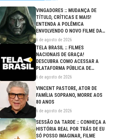
VINGADORES :: MUDANÇA DE
TÍTULO, CRÍTICAS E MAIS!
ENTENDA A POLÊMICA
ENVOLVENDO O NOVO FILME DA
MARVEL
6 de agosto de 2026
TELA BRASIL :: FILMES
NACIONAIS DE GRAÇA!
DESCUBRA COMO ACESSAR A
PLATAFORMA PÚBLICA DE
STREAMING
6 de agosto de 2026
VINCENT PASTORE, ATOR DE
FAMÍLIA SOPRANO, MORRE AOS
80 ANOS
6 de agosto de 2026
SESSÃO DA TARDE :: CONHEÇA A
HISTÓRIA REAL POR TRÁS DE EU
SÓ POSSO IMAGINAR, FILME