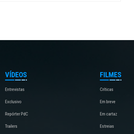
VÍDEOS
FILMES
Entrevistas
Críticas
Exclusivo
Em breve
Repórter PdC
Em cartaz
Trailers
Estreias