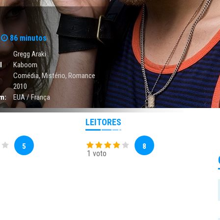
86 minutos
Gregg Araki
l
Kaboom
Comédia
,
Mistério
,
Romance
2010
m:
EUA / França
LEITORES
5
8
1 voto