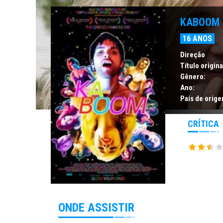
KABOOM
16 ANOS
Direção
Título origina
Gênero:
Ano:
País de orige
CRÍTICA
ONDE ASSISTIR