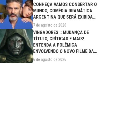
CONHEÇA VAMOS CONSERTAR O
MUNDO, COMÉDIA DRAMÁTICA
ARGENTINA QUE SERÁ EXIBIDA
NESTA SEXTA (07/08)
7 de agosto de 2026
VINGADORES :: MUDANÇA DE
TÍTULO, CRÍTICAS E MAIS!
ENTENDA A POLÊMICA
ENVOLVENDO O NOVO FILME DA
MARVEL
6 de agosto de 2026