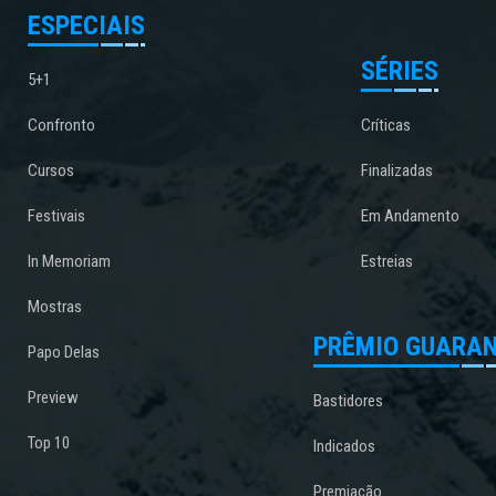
ESPECIAIS
SÉRIES
5+1
Confronto
Críticas
Cursos
Finalizadas
Festivais
Em Andamento
In Memoriam
Estreias
Mostras
PRÊMIO GUARAN
Papo Delas
Preview
Bastidores
Top 10
Indicados
Premiação