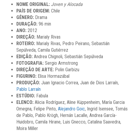
NOME ORIGINAL:
Joven y Alocada
PAÍS DE ORIGEM:
Chile
GÊNERO:
Drama
DURAÇÃO:
96 min
ANO:
2012
DIREÇÃO:
Marialy Rivas
ROTEIRO:
Marialy Rivas, Pedro Peirano, Sebastián
Sepúlveda, Camila Gutiérrez
EDIÇÃO:
Andrea Chignoli, Sebastián Sepúlveda
FOTOGRAFIA:
Sergio Armstrong
DIREÇÃO DE ARTE:
Polin Garbizu
FIGURINO:
Elisa Hormazábal
PRODUÇÃO:
Juan Ignacio Correa, Juan de Dios Larraín,
Pablo Larraín
ESTÚDIO:
Fabula
ELENCO:
Alicia Rodríguez, Aline Küppenheim, María Garcia
Omegna, Felipe Pinto,
Alejandro Goic
, Ingrid Isensee, Tomás
de Pablo, Pablo Krögh, Hernán Lacalle, Andrea García-
Huidobro, Camila Hirane, Luis Gnecco, Catalina Saavedra,
Moira Miller