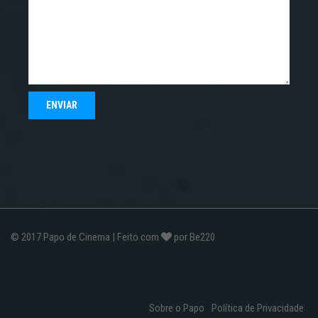
© 2017
Papo de Cinema
| Feito com
por
Be220
Sobre o Papo
Política de Privacidade