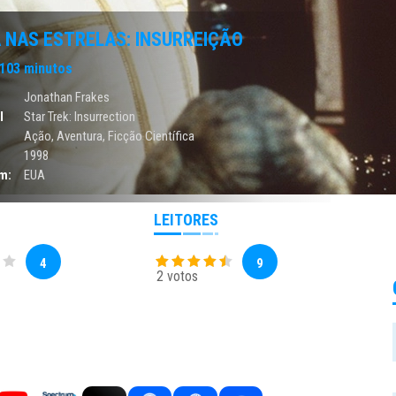
 NAS ESTRELAS: INSURREIÇÃO
103 minutos
Jonathan Frakes
l
Star Trek: Insurrection
Ação
,
Aventura
,
Ficção Científica
1998
m:
EUA
LEITORES
4
9
2 votos