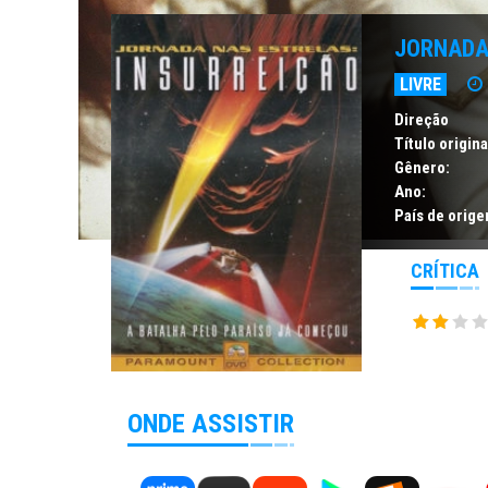
JORNADA
LIVRE
Direção
Título origina
Gênero:
Ano:
País de orige
CRÍTICA
ONDE ASSISTIR