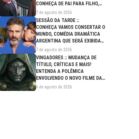
CONHEÇA DE PAI PARA FILHO,
FILME DESTE...
7 de agosto de 2026
SESSÃO DA TARDE ::
CONHEÇA VAMOS CONSERTAR O
MUNDO, COMÉDIA DRAMÁTICA
ARGENTINA QUE SERÁ EXIBIDA
NESTA SEXTA (07/08)
7 de agosto de 2026
VINGADORES :: MUDANÇA DE
TÍTULO, CRÍTICAS E MAIS!
ENTENDA A POLÊMICA
ENVOLVENDO O NOVO FILME DA
MARVEL
6 de agosto de 2026