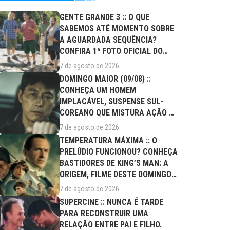
GENTE GRANDE 3 :: O QUE
SABEMOS ATÉ MOMENTO SOBRE
A AGUARDADA SEQUÊNCIA?
CONFIRA 1ª FOTO OFICIAL DO
ELENCO!
7 de agosto de 2026
DOMINGO MAIOR (09/08) ::
CONHEÇA UM HOMEM
IMPLACÁVEL, SUSPENSE SUL-
COREANO QUE MISTURA AÇÃO E
DRAMA FAMILIAR
7 de agosto de 2026
TEMPERATURA MÁXIMA :: O
PRELÚDIO FUNCIONOU? CONHEÇA
BASTIDORES DE KING’S MAN: A
ORIGEM, FILME DESTE DOMINGO
(09/08)
7 de agosto de 2026
SUPERCINE :: NUNCA É TARDE
PARA RECONSTRUIR UMA
RELAÇÃO ENTRE PAI E FILHO.