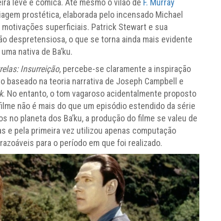
ira leve e cômica. Até mesmo o vilão de
F. Murray
agem prostética, elaborada pelo incensado Michael
motivações superficiais. Patrick Stewart e sua
tão despretensiosa, o que se torna ainda mais evidente
uma nativa de Ba’ku.
elas: Insurreição
, percebe-se claramente a inspiração
cio baseado na teoria narrativa de Joseph Campbell e
k
. No entanto, o tom vagaroso acidentalmente proposto
filme não é mais do que um episódio estendido da série
os no planeta dos Ba’ku, a produção do filme se valeu de
as e pela primeira vez utilizou apenas computação
 razoáveis para o período em que foi realizado.