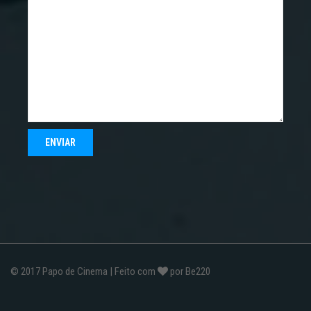
© 2017
Papo de Cinema
| Feito com
por
Be220