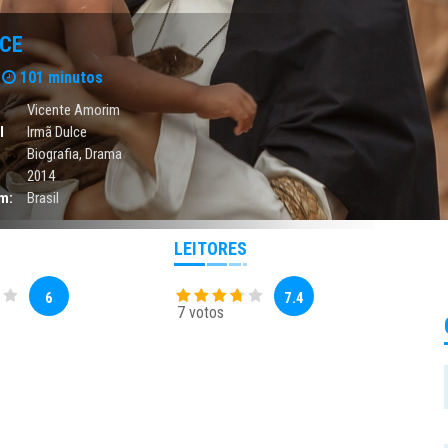
LCE
101 minutos
Vicente Amorim
l
Irmã Dulce
Biografia
,
Drama
2014
m:
Brasil
LEITORES
6
7.4
7 votos