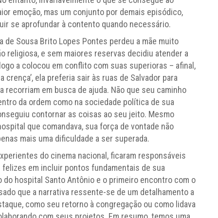
aior emoção, mas um conjunto por demais episódico,
uir se aprofundar à contento quando necessário.
ta de Sousa Brito Lopes Pontes perdeu a mãe muito
o religiosa, e sem maiores reservas decidiu atender a
logo a colocou em conflito com suas superioras – afinal,
a crença’, ela preferia sair às ruas de Salvador para
ela recorriam em busca de ajuda. Não que seu caminho
 dentro da ordem como na sociedade política de sua
onseguiu contornar as coisas ao seu jeito. Mesmo
hospital que comandava, sua força de vontade não
enas mais uma dificuldade a ser superada.
 experientes do cinema nacional, ficaram responsáveis
m felizes em incluir pontos fundamentais de sua
ão do hospital Santo Antônio e o primeiro encontro com o
essado que a narrativa ressente-se de um detalhamento a
staque, como seu retorno à congregação ou como lidava
colaborando com seus projetos. Em resumo, temos uma