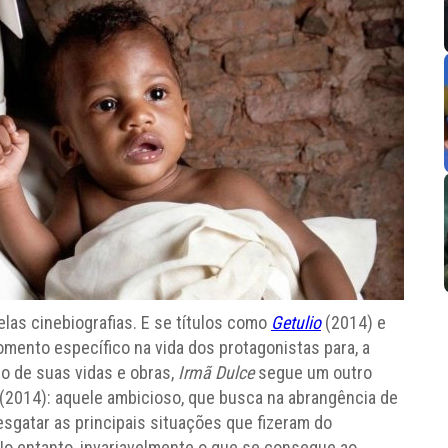
las cinebiografias. E se títulos como
Getulio
(2014) e
mento específico na vida dos protagonistas para, a
to de suas vidas e obras,
Irmã Dulce
segue um outro
(2014): aquele ambicioso, que busca na abrangência de
resgatar as principais situações que fizeram do
 No entanto, invariavelmente o que se consegue ao