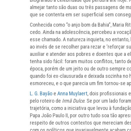
almejar tanto são duas ou três passagens de m
que se contenta em ser superficial sem conseg
Conhecida como “o anjo bom da Bahia”, Maria Ri
cedo. Ainda na adolescência, percebeu a vocaçã
esse chamado. A natureza inquieta, no entanto, 
ao invés de se recolher para rezar e ‘reforçar su
auxiliar e atender aos pobres e doentes que a 
tenha sido fácil: foram muitos conflitos, tanto
época, porém de um jeito ou de outro sempre c
quando foi ex-clausurada e deixada sozinha no 
esmoreceu, e o que parecia um fim tornou-se ap
L. G. Bayão
e
Anna Muylaert
, dois profissionais
pelo roteiro de
Irmã Dulce
. Se por um lado fora
trajetória, como a iniciativa que levou à fundaç
Papa João Paulo II, por outro tudo soa tão apr
respeito de outros contextos que mereciam de
com os políticos que invariavelmente acabam 