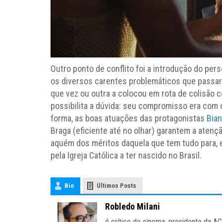
Outro ponto de conflito foi a introdução do per
os diversos carentes problemáticos que passa
que vez ou outra a colocou em rota de colisão 
possibilita a dúvida: seu compromisso era com 
forma, as boas atuações das protagonistas
Bia
Braga (eficiente até no olhar) garantem a atençã
aquém dos méritos daquela que tem tudo para, e
pela Igreja Católica a ter nascido no Brasil.
Bio
Últimos Posts
Robledo Milani
é crítico de cinema, presidente da A