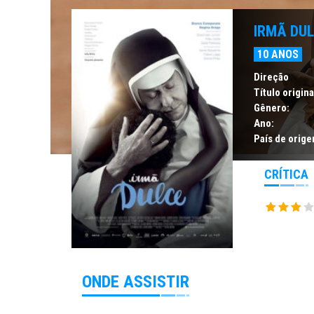
IRMÃ DU
10 ANOS
Direção
Título origina
Gênero:
Ano:
País de orige
CRÍTICA
ONDE ASSISTIR