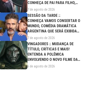
CONHEÇA DE PAI PARA FILHO,
FILME DESTE...
7 de agosto de 2026
SESSÃO DA TARDE ::
CONHEÇA VAMOS CONSERTAR O
MUNDO, COMÉDIA DRAMÁTICA
ARGENTINA QUE SERÁ EXIBIDA
NESTA SEXTA (07/08)
7 de agosto de 2026
VINGADORES :: MUDANÇA DE
TÍTULO, CRÍTICAS E MAIS!
ENTENDA A POLÊMICA
ENVOLVENDO O NOVO FILME DA
MARVEL
6 de agosto de 2026