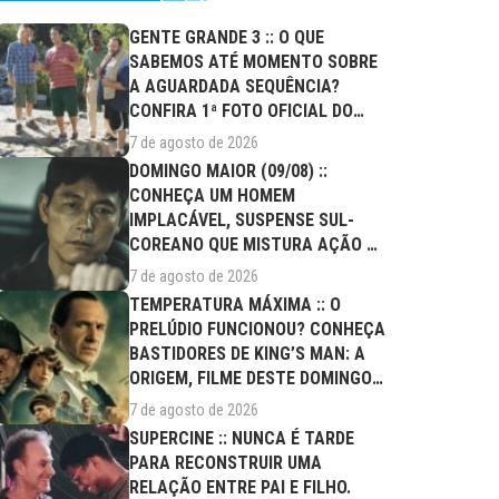
GENTE GRANDE 3 :: O QUE
SABEMOS ATÉ MOMENTO SOBRE
A AGUARDADA SEQUÊNCIA?
CONFIRA 1ª FOTO OFICIAL DO
ELENCO!
7 de agosto de 2026
DOMINGO MAIOR (09/08) ::
CONHEÇA UM HOMEM
IMPLACÁVEL, SUSPENSE SUL-
COREANO QUE MISTURA AÇÃO E
DRAMA FAMILIAR
7 de agosto de 2026
TEMPERATURA MÁXIMA :: O
PRELÚDIO FUNCIONOU? CONHEÇA
BASTIDORES DE KING’S MAN: A
ORIGEM, FILME DESTE DOMINGO
(09/08)
7 de agosto de 2026
SUPERCINE :: NUNCA É TARDE
PARA RECONSTRUIR UMA
RELAÇÃO ENTRE PAI E FILHO.