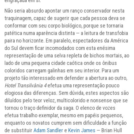
engraçada em si.
Não seria absurdo apontar um ranço conservador nesta
traquinagem, capaz de sugerir que cada pessoa deva se
conformar com seu corpo biológico, porque se tornaria
patética numa aparência distinta — a leitura de transfobia
paira no horizonte. Em paralelo, espectadores da América
do Sul devem ficar incomodados com esta enésima
representação de uma selva repleta de bichos mortais, ao
lado de uma pequena cidade caótica onde os ônibus
coloridos carregam galinhas em seu interior. Para um
projeto tão interessado em defender a abertura ao outro,
Hotel Transilvânia 4
efetua uma representação pouco
elogiosa das diferenças. Sem dúvida, estes aspectos são
diluídos pelo teor veloz, multicolorido e nonsense que se
tornou o traço definidor da saga. O elenco de vozes
efetua trabalho exemplar, mesmo em papéis pequenos,
enquanto os novatos cumprem sem dificuldade a função
de substituir
Adam Sandler
e
Kevin James
— Brian Hull