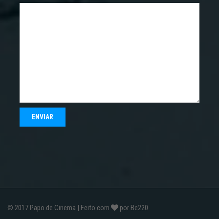
© 2017
Papo de Cinema
| Feito com
por
Be220