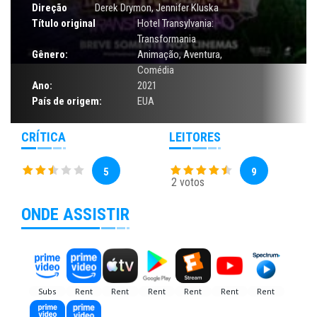
Direção
Derek Drymon, Jennifer Kluska
Título original
Hotel Transylvania:
Transformania
Gênero:
Animação
,
Aventura
,
Comédia
Ano:
2021
País de origem:
EUA
CRÍTICA
LEITORES
5
9
2 votos
ONDE ASSISTIR