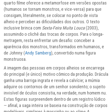
quarto filme oferece a metamorfose em versões opostas
(humanos se tornam monstros, e vice-versa) para que
consigam, literalmente, se colocar no ponto de vista
alheio e perceber as dificuldades dos outros. O texto
inclusive brinca com
Sexta-Feira Muita Louca
(2003),
assumindo o clichê das trocas de corpos. Para o longa-
metragem, resta enfrentar um desafio: conceber a
aparência dos monstros, transformados em humanos, e
de Johnny (
Andy Samberg
), convertido numa figura
monstruosa.
A imagem das pessoas em corpos alheios se encarrega
do principal (e único) motivo cômico da produção. Drácula
ganha uma barriga ingrata e revela a calvície; a múmia
adquire os contornos de um senhor sonolento; o sujeito
invisível de óculos consistia, na verdade, num homem nu.
Estas figuras surpreendem dentro de um registro lúdico
— afinal, a saga inteira se baseia na construção de corpos
modeláveis, similares à massinha ou ao
slime
. A