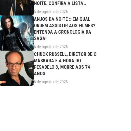
NOITE. CONFIRA A LISTA
COMPLETA DE...
5 de agosto de 2026
ANJOS DA NOITE :: EM QUAL
ORDEM ASSISTIR AOS FILMES?
ENTENDA A CRONOLOGIA DA
SAGA!
5 de agosto de 2026
CHUCK RUSSELL, DIRETOR DE O
MÁSKARA E A HORA DO
PESADELO 3, MORRE AOS 74
ANOS
5 de agosto de 2026