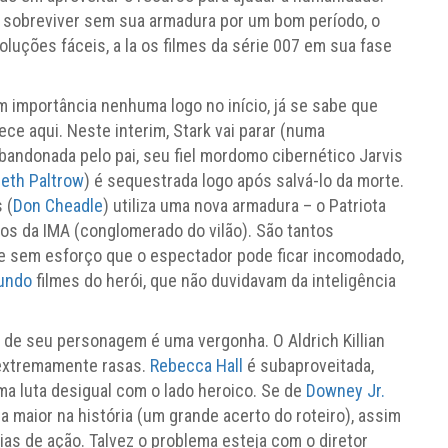
e sobreviver sem sua armadura por um bom período, o
oluções fáceis, a la os filmes da série 007 em sua fase
m importância nenhuma logo no início, já se sabe que
ece aqui. Neste interim, Stark vai parar (numa
bandonada pelo pai, seu fiel mordomo cibernético Jarvis
eth Paltrow
) é sequestrada logo após salvá-lo da morte.
 (
Don Cheadle
) utiliza uma nova armadura – o Patriota
os da IMA (conglomerado do vilão). São tantos
 sem esforço que o espectador pode ficar incomodado,
undo
filmes do herói, que não duvidavam da inteligência
de seu personagem é uma vergonha. O Aldrich Killian
 extremamente rasas.
Rebecca Hall
é subaproveitada,
 luta desigual com o lado heroico. Se de
Downey Jr.
a maior na história (um grande acerto do roteiro), assim
s de ação. Talvez o problema esteja com o diretor