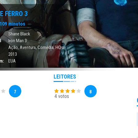
E FERRO 3
109 minutos
Shane Black
l
Iron Man 3
Ação
,
Aventura
,
Comédia
,
HQs
2013
m:
EUA
LEITORES
7
8
4 votos