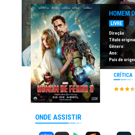
HOMEM D
LIVRE
Direção
Título origina
Gênero:
Ano:
País de orige
CRÍTICA
ONDE ASSISTIR