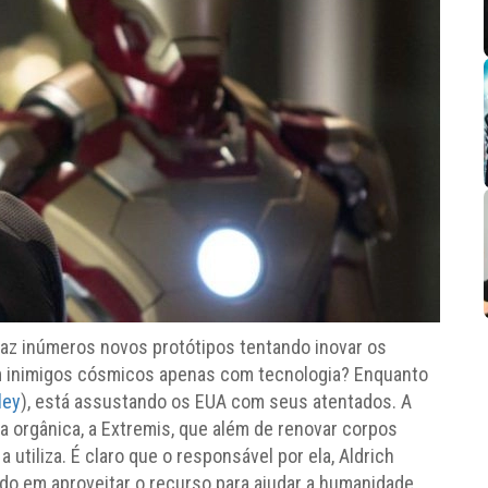
faz inúmeros novos protótipos tentando inovar os
om inimigos cósmicos apenas com tecnologia? Enquanto
ley
), está assustando os EUA com seus atentados. A
 orgânica, a Extremis, que além de renovar corpos
tiliza. É claro que o responsável por ela, Aldrich
ado em aproveitar o recurso para ajudar a humanidade.