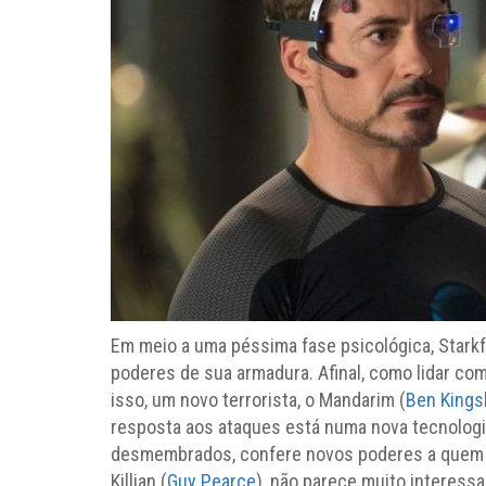
Em meio a uma péssima fase psicológica, Stark
poderes de sua armadura. Afinal, como lidar c
isso, um novo terrorista, o Mandarim (
Ben Kings
resposta aos ataques está numa nova tecnologia
desmembrados, confere novos poderes a quem a u
Killian (
Guy Pearce
), não parece muito interess