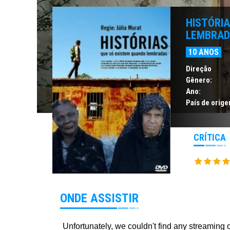
HISTÓRI
LEMBRA
10 ANOS
Direção
Gênero:
Ano:
País de orige
CRÍTICA
ONDE ASSISTIR