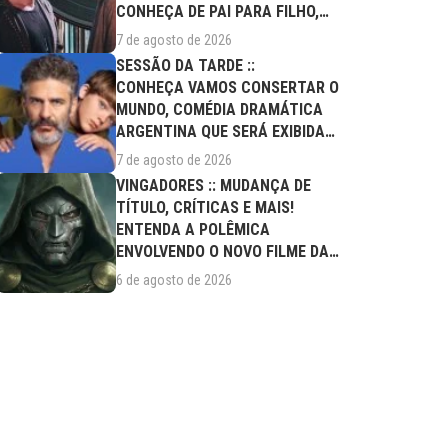
CONHEÇA DE PAI PARA FILHO,
FILME DESTE...
7 de agosto de 2026
SESSÃO DA TARDE ::
CONHEÇA VAMOS CONSERTAR O
MUNDO, COMÉDIA DRAMÁTICA
ARGENTINA QUE SERÁ EXIBIDA
NESTA SEXTA (07/08)
7 de agosto de 2026
VINGADORES :: MUDANÇA DE
TÍTULO, CRÍTICAS E MAIS!
ENTENDA A POLÊMICA
ENVOLVENDO O NOVO FILME DA
MARVEL
6 de agosto de 2026