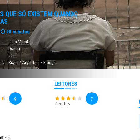
AS QUE SÓ EXISTEM QUANDO
DAS
98 minutos
Júlia Murat
Drama
2011
m:
Brasil / Argentina / França
LEITORES
9
7
4 votos