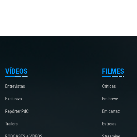
VÍDEOS
FILMES
Entrevistas
Críticas
Exclusivo
Em breve
Repórter PdC
Em cartaz
Trailers
Estreias
PODCASTS + VÍDEOS
Streaming