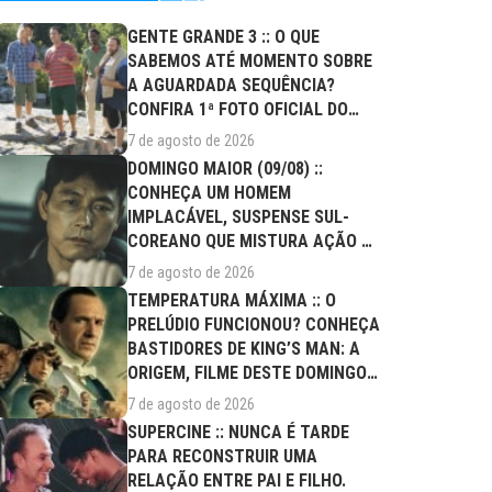
GENTE GRANDE 3 :: O QUE
SABEMOS ATÉ MOMENTO SOBRE
A AGUARDADA SEQUÊNCIA?
CONFIRA 1ª FOTO OFICIAL DO
ELENCO!
7 de agosto de 2026
DOMINGO MAIOR (09/08) ::
CONHEÇA UM HOMEM
IMPLACÁVEL, SUSPENSE SUL-
COREANO QUE MISTURA AÇÃO E
DRAMA FAMILIAR
7 de agosto de 2026
TEMPERATURA MÁXIMA :: O
PRELÚDIO FUNCIONOU? CONHEÇA
BASTIDORES DE KING’S MAN: A
ORIGEM, FILME DESTE DOMINGO
(09/08)
7 de agosto de 2026
SUPERCINE :: NUNCA É TARDE
PARA RECONSTRUIR UMA
RELAÇÃO ENTRE PAI E FILHO.