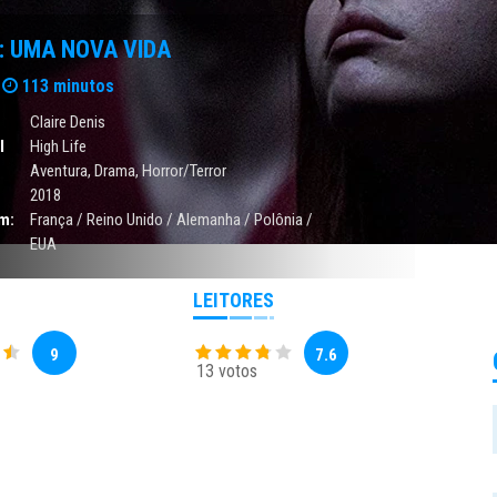
E: UMA NOVA VIDA
113 minutos
Claire Denis
l
High Life
Aventura
,
Drama
,
Horror/Terror
2018
m:
França / Reino Unido / Alemanha / Polônia /
EUA
LEITORES
9
7.6
13 votos