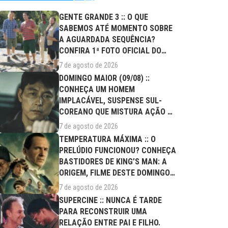
GENTE GRANDE 3 :: O QUE
SABEMOS ATÉ MOMENTO SOBRE
A AGUARDADA SEQUÊNCIA?
CONFIRA 1ª FOTO OFICIAL DO
ELENCO!
7 de agosto de 2026
DOMINGO MAIOR (09/08) ::
CONHEÇA UM HOMEM
IMPLACÁVEL, SUSPENSE SUL-
COREANO QUE MISTURA AÇÃO E
DRAMA FAMILIAR
7 de agosto de 2026
TEMPERATURA MÁXIMA :: O
PRELÚDIO FUNCIONOU? CONHEÇA
BASTIDORES DE KING’S MAN: A
ORIGEM, FILME DESTE DOMINGO
(09/08)
7 de agosto de 2026
SUPERCINE :: NUNCA É TARDE
PARA RECONSTRUIR UMA
RELAÇÃO ENTRE PAI E FILHO.