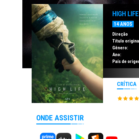
HIGH LIF
14 ANOS
Direção
Título origina
Gênero:
Ano:
País de orige
CRÍTICA
ONDE ASSISTIR