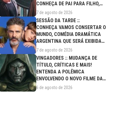
CONHEÇA DE PAI PARA FILHO,
FILME DESTE...
7 de agosto de 2026
SESSÃO DA TARDE ::
CONHEÇA VAMOS CONSERTAR O
MUNDO, COMÉDIA DRAMÁTICA
ARGENTINA QUE SERÁ EXIBIDA
NESTA SEXTA (07/08)
7 de agosto de 2026
VINGADORES :: MUDANÇA DE
TÍTULO, CRÍTICAS E MAIS!
ENTENDA A POLÊMICA
ENVOLVENDO O NOVO FILME DA
MARVEL
6 de agosto de 2026