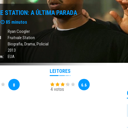
E STATION: A ÚLTIMA PARADA
85 minutos
Ryan Coogler
l
Fruitvale Station
Biografia
,
Drama
,
Policial
2013
m:
EUA
LEITORES
8
6.6
4 votos