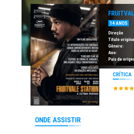
FRUITVAL
14 ANOS
Direção
Título origina
Gênero:
Ano:
País de orige
CRÍTICA
ONDE ASSISTIR