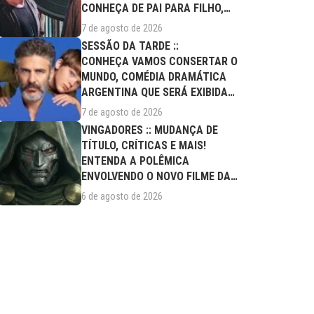
CONHEÇA DE PAI PARA FILHO,
FILME DESTE...
7 de agosto de 2026
SESSÃO DA TARDE ::
CONHEÇA VAMOS CONSERTAR O
MUNDO, COMÉDIA DRAMÁTICA
ARGENTINA QUE SERÁ EXIBIDA
NESTA SEXTA (07/08)
7 de agosto de 2026
VINGADORES :: MUDANÇA DE
TÍTULO, CRÍTICAS E MAIS!
ENTENDA A POLÊMICA
ENVOLVENDO O NOVO FILME DA
MARVEL
6 de agosto de 2026