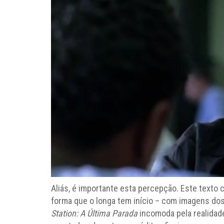
Aliás, é importante esta percepção. Este texto 
forma que o longa tem início – com imagens dos
Station: A Última Parada
incomoda pela realidade