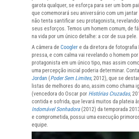
garota qualquer, se esforça para ser um bom pa
que comemorará seu aniversário com um jantar 
não tenta santificar seu protagonista, revela
seus esforços. Temos um homem comum, de fácil 
na vida por um único detalhe: a cor de sua pele.
A câmera de
Coogler
e da diretora de fotografia
pressa, e com calma vai revelando o homem por t
protagonista em um único tipo, mas assim como
uma percepção inicial poderia determinar. Cont
Jordan
(
Poder Sem Limites
, 2012), que se dest
listas de melhores do ano, assim como chama i
(vencedora do Oscar por
Histórias Cruzadas
, 2
contida e sofrida, que levará muitos da plateia às
Indomável Sonhadora
(2012) da temporada 2013,
e comprometida, possui uma execução primorosa
equipe.