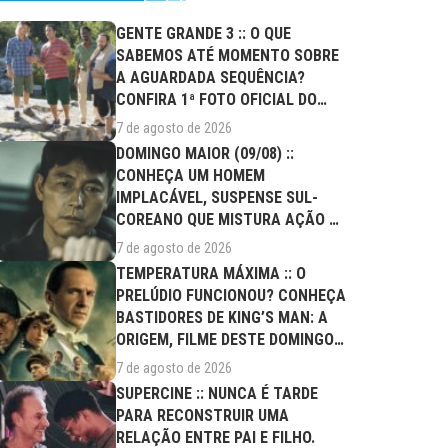
GENTE GRANDE 3 :: O QUE
SABEMOS ATÉ MOMENTO SOBRE
A AGUARDADA SEQUÊNCIA?
CONFIRA 1ª FOTO OFICIAL DO
ELENCO!
7 de agosto de 2026
DOMINGO MAIOR (09/08) ::
CONHEÇA UM HOMEM
IMPLACÁVEL, SUSPENSE SUL-
COREANO QUE MISTURA AÇÃO E
DRAMA FAMILIAR
7 de agosto de 2026
TEMPERATURA MÁXIMA :: O
PRELÚDIO FUNCIONOU? CONHEÇA
BASTIDORES DE KING’S MAN: A
ORIGEM, FILME DESTE DOMINGO
(09/08)
7 de agosto de 2026
SUPERCINE :: NUNCA É TARDE
PARA RECONSTRUIR UMA
RELAÇÃO ENTRE PAI E FILHO.