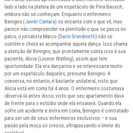
lado a lado na plateia de um espetáculo de Pina Bausch,
embora não se conheçam. Enquanto o enfermeiro
Benigno (
Javiér Camara
) se encanta com o que vê, mas
parece não compreender na plenitude o que se passa no
palco, o jornalista Marco (
Darío Grandinetti
) não se
contém e chora ao acompanhar aquela dança. Isso chama
a atenção de Benigno, que prontamente conta isso à sua
paciente, Alicia (Leonor Watling), assim que tem
oportunidade. Ela era dançarina e se interessaria muito
por um espetáculo daqueles, presume Benigno. A
conversa, no entanto, é bastante unilateral, visto que
Alicia está em coma há 4 anos. O enfermeiro costumava
observá-la antes disso, visto que seu apartamento dava
de frente para o estúdio onde ela ensaiava. Quando ela
sofre um acidente e entra em coma, Benigno é contratado
para ser um de seus enfermeiros exclusivos – e sua
paixão pela moça só cresce, ultrapassando o limite do
aceitável.