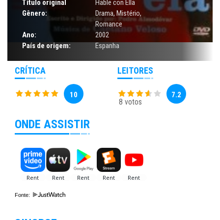
Título original
Hable con Ella
Gênero:
Drama
,
Mistério
,
Romance
Ano:
2002
País de origem:
Espanha
CRÍTICA
LEITORES
10
7.2
8 votos
ONDE ASSISTIR
Fonte: