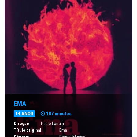
EMA
14 ANOS
107 minutos
Direção
Pablo Larraín
Título original
Ema
Gênero:
Drama
,
Música