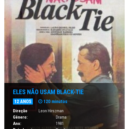
ELES NÃO USAM BLACK-TIE
12 ANOS
120 minutos
Direção
Leon Hirszman
Gênero:
Drama
Ano:
1981