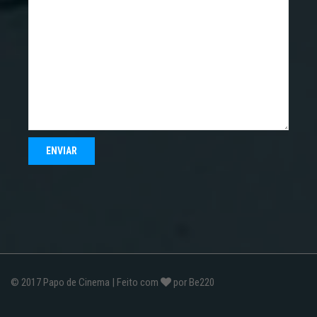
© 2017
Papo de Cinema
| Feito com
por
Be220