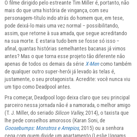
O filme dirigido pelo estreante Tim Miller é, portanto, não
mais do que uma história de vingança, com seu
personagem-título indo atrás do homem que, em tese,
pode deixá-lo mais uma vez normal – possibilitando,
assim, que retorne à sua amada, que segue acreditando
na sua morte. E estaria tudo bem se fosse só isso –
afinal, quantas histórias semelhantes bacanas já vimos
antes? Mas o que torna esse projeto tão diferente não
apenas de todos os demais da série
X-Men
como também
de qualquer outro super-herói já levado às telas é,
justamente, o seu protagonista. Acredite: você nunca viu
um tipo como Deadpool antes.
Pra começar, Deadpool logo deixa claro que seu principal
parceiro nessa jornada não é a namorada, o melhor amigo
(T. J. Miller, do seriado
Silicon Valley
, 2014), o taxista que
lhe pede conselhos amorosos (Karan Soni, de
Goosebumps: Monstros e Arrepios
, 2015) ou a senhora
cega com quem divide um apartamento (Leslie Uggams,