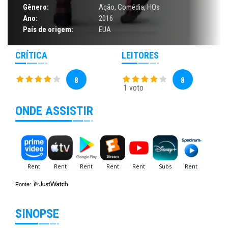
Gênero:
Ação
,
Comédia
,
HQs
Ano:
2016
País de origem:
EUA
CRÍTICA
LEITORES
8
8
1 voto
ONDE ASSISTIR
Fonte:
SINOPSE