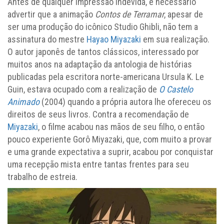
Antes de qualquer impressão indevida, é necessário
advertir que a animação
Contos de Terramar
, apesar de
ser uma produção do icônico Studio Ghibli, não tem a
assinatura do mestre
Hayao Miyazaki
em sua realização.
O autor japonês de tantos clássicos, interessado por
muitos anos na adaptação da antologia de histórias
publicadas pela escritora norte-americana Ursula K. Le
Guin, estava ocupado com a realização de
O Castelo
Animado
(2004) quando a própria autora lhe ofereceu os
direitos de seus livros. Contra a recomendação de
Miyazaki
, o filme acabou nas mãos de seu filho, o então
pouco experiente Gorô Miyazaki, que, com muito a provar
e uma grande expectativa a suprir, acabou por conquistar
uma recepção mista entre tantas frentes para seu
trabalho de estreia.