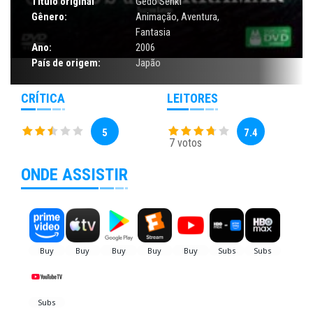
Título original
Gedo Senki
Gênero:
Animação
,
Aventura
,
Fantasia
Ano:
2006
País de origem:
Japão
CRÍTICA
LEITORES
5
7.4
7 votos
ONDE ASSISTIR