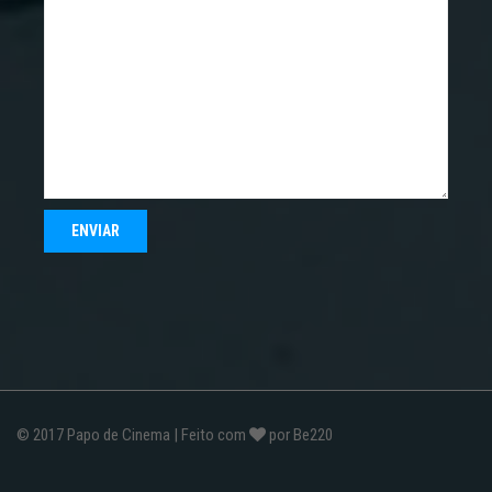
© 2017
Papo de Cinema
| Feito com
por
Be220