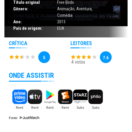
Título original
Free Birds
Gênero:
Animação
,
Aventura
,
Comédia
Ano:
2013
País de origem:
EUA
CRÍTICA
LEITORES
5
7.6
4 votos
ONDE ASSISTIR
Fonte: