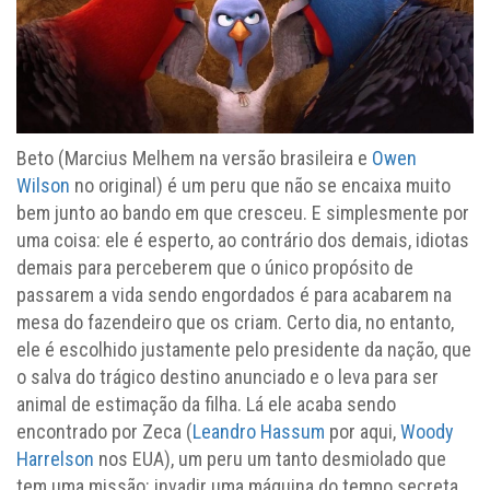
Beto (Marcius Melhem na versão brasileira e
Owen
Wilson
no original) é um peru que não se encaixa muito
bem junto ao bando em que cresceu. E simplesmente por
uma coisa: ele é esperto, ao contrário dos demais, idiotas
demais para perceberem que o único propósito de
passarem a vida sendo engordados é para acabarem na
mesa do fazendeiro que os criam. Certo dia, no entanto,
ele é escolhido justamente pelo presidente da nação, que
o salva do trágico destino anunciado e o leva para ser
animal de estimação da filha. Lá ele acaba sendo
encontrado por Zeca (
Leandro Hassum
por aqui,
Woody
Harrelson
nos EUA), um peru um tanto desmiolado que
tem uma missão: invadir uma máquina do tempo secreta