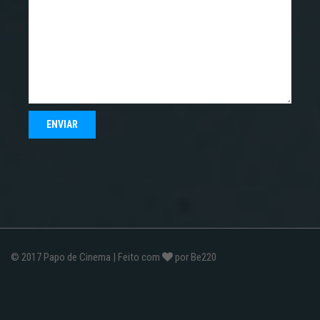
© 2017
Papo de Cinema
| Feito com
por
Be220