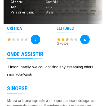
Gênero:
Comédia
Ano:
2012
País de origem:
Brasil
CRÍTICA
LEITORES
2
6
2 votos
ONDE ASSISTIR
Fonte:
SINOPSE
Marinalva é uma aspirante a atriz que começa a dialogar com
seu porco de brinquedo. O artefato suíno a encoraja a se