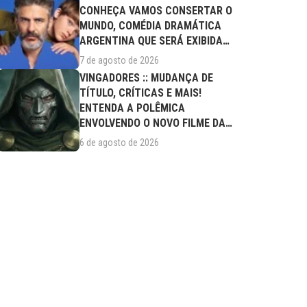
CONHEÇA VAMOS CONSERTAR O
MUNDO, COMÉDIA DRAMÁTICA
ARGENTINA QUE SERÁ EXIBIDA
NESTA SEXTA (07/08)
7 de agosto de 2026
VINGADORES :: MUDANÇA DE
TÍTULO, CRÍTICAS E MAIS!
ENTENDA A POLÊMICA
ENVOLVENDO O NOVO FILME DA
MARVEL
6 de agosto de 2026