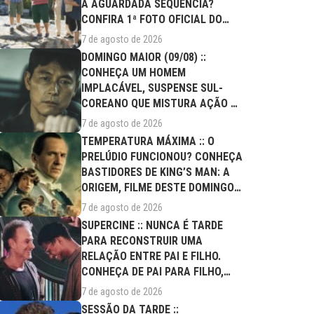
A AGUARDADA SEQUÊNCIA?
CONFIRA 1ª FOTO OFICIAL DO
ELENCO!
7 de agosto de 2026
DOMINGO MAIOR (09/08) ::
CONHEÇA UM HOMEM
IMPLACÁVEL, SUSPENSE SUL-
COREANO QUE MISTURA AÇÃO E
DRAMA FAMILIAR
7 de agosto de 2026
TEMPERATURA MÁXIMA :: O
PRELÚDIO FUNCIONOU? CONHEÇA
BASTIDORES DE KING’S MAN: A
ORIGEM, FILME DESTE DOMINGO
(09/08)
7 de agosto de 2026
SUPERCINE :: NUNCA É TARDE
PARA RECONSTRUIR UMA
RELAÇÃO ENTRE PAI E FILHO.
CONHEÇA DE PAI PARA FILHO,
FILME DESTE...
7 de agosto de 2026
SESSÃO DA TARDE ::