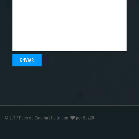
© 2017
Papo de Cinema
| Feito com
por
Be220