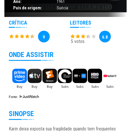
Ano:
1961
País de origem:
Suécia
CRÍTICA
LEITORES
9
6.8
5 votos
ONDE ASSISTIR
Fonte:
SINOPSE
Karin deixa exposta sua fragilidade quando tem frequentes