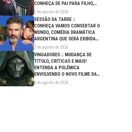
CONHEÇA DE PAI PARA FILHO,
FILME DESTE...
7 de agosto de 2026
SESSÃO DA TARDE ::
CONHEÇA VAMOS CONSERTAR O
MUNDO, COMÉDIA DRAMÁTICA
ARGENTINA QUE SERÁ EXIBIDA
NESTA SEXTA (07/08)
7 de agosto de 2026
VINGADORES :: MUDANÇA DE
TÍTULO, CRÍTICAS E MAIS!
ENTENDA A POLÊMICA
ENVOLVENDO O NOVO FILME DA
MARVEL
6 de agosto de 2026