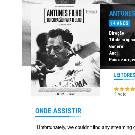
ANTUNES
14 ANOS
Direção
Título origina
Gênero:
Ano:
País de orige
LEITORE
1 voto
ONDE ASSISTIR