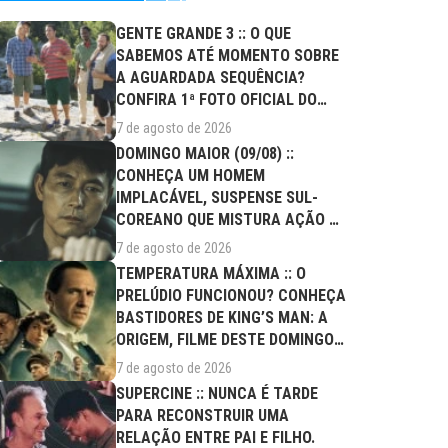
GENTE GRANDE 3 :: O QUE
SABEMOS ATÉ MOMENTO SOBRE
A AGUARDADA SEQUÊNCIA?
CONFIRA 1ª FOTO OFICIAL DO
ELENCO!
7 de agosto de 2026
DOMINGO MAIOR (09/08) ::
CONHEÇA UM HOMEM
IMPLACÁVEL, SUSPENSE SUL-
COREANO QUE MISTURA AÇÃO E
DRAMA FAMILIAR
7 de agosto de 2026
TEMPERATURA MÁXIMA :: O
PRELÚDIO FUNCIONOU? CONHEÇA
BASTIDORES DE KING’S MAN: A
ORIGEM, FILME DESTE DOMINGO
(09/08)
7 de agosto de 2026
SUPERCINE :: NUNCA É TARDE
PARA RECONSTRUIR UMA
RELAÇÃO ENTRE PAI E FILHO.