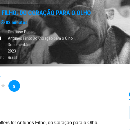
 FILHO: DO CORAÇÃO PARA O OLHO
82 minutos
Cristiano Burlan
l
Antunes Filho: Do Coração para o Olho
Documentário
2023
m:
Brasil
S
8