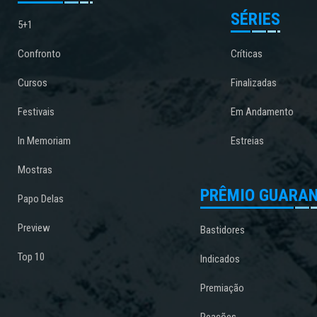
SÉRIES
5+1
Confronto
Críticas
Cursos
Finalizadas
Festivais
Em Andamento
In Memoriam
Estreias
Mostras
PRÊMIO GUARAN
Papo Delas
Preview
Bastidores
Top 10
Indicados
Premiação
Reações