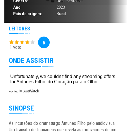
Gênero:
Documentário
Ano:
2023
País de origem:
Brasil
LEITORES
8
1 voto
ONDE ASSISTIR
Fonte:
SINOPSE
As incursões do dramaturgo Antunes Filho pelo audiovisual.
Um trânsito de linguagens que revela as motivações de um