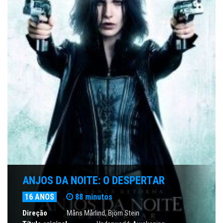
ANJOS DA NOITE: O DESPERTAR
16 ANOS
88 minutos
Direção
Måns Mårlind, Björn Stein