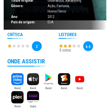
Título original
Underworld: Awakening
Gênero:
Ação
,
Fantasia
,
Horror/Terror
Ano:
2012
País de origem:
EUA
CRÍTICA
LEITORES
2
6.4
5 votos
ONDE ASSISTIR