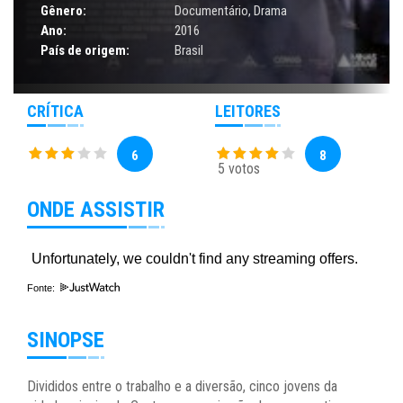
Gênero:
Documentário
,
Drama
Ano:
2016
País de origem:
Brasil
CRÍTICA
LEITORES
6
8
5 votos
ONDE ASSISTIR
Fonte:
SINOPSE
Divididos entre o trabalho e a diversão, cinco jovens da