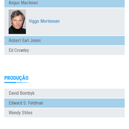
Angus MacInnes
Viggo Mortensen
Robert Earl Jones
Ed Crowley
PRODUÇÃO
David Bombyk
Edward S. Feldman
Wendy Stites