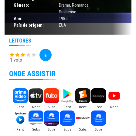
Gênero:
Drama
,
Romance
,
Suspense
Ano:
1985
País de origem:
EUA
LEITORES
6
1 voto
ONDE ASSISTIR