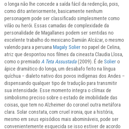
o longa não lhe concede a saída fácil da redenção, pois,
como dito anteriormente, basicamente nenhum
personagem pode ser classificado simplesmente como
vilão ou herói. Essas camadas de complexidade da
personalidade de Magallanes podem ser sentidas no
excelente trabalho do mexicano Damián Alcázar, o mesmo
valendo para a peruana
Magaly Solier
no papel de Celina,
atriz que despontou nos filmes da cineasta Claudia Llosa,
como o premiado
A Teta Assustada
(2009). É de
Solier
o
ápice dramático do longa, um desabafo feito na língua
quíchua – dialeto nativo dos povos indígenas dos Andes –
dispensando qualquer tipo de tradução para transmitir
sua intensidade. Esse momento integra o clímax de
simbolismo preciso sobre o estado de imobilidade das
coisas, que tem no Alzheimer do coronel outra metáfora
clara. Solar constata, com cruel ironia, que a história,
mesmo em seus episódios mais abomináveis, pode ser
convenientemente esquecida se isso estiver de acordo