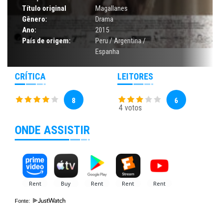
Título original
Magallanes
Gênero:
Drama
Ano:
2015
País de origem:
Peru / Argentina /
Espanha
CRÍTICA
LEITORES
8
6
4 votos
ONDE ASSISTIR
Fonte: