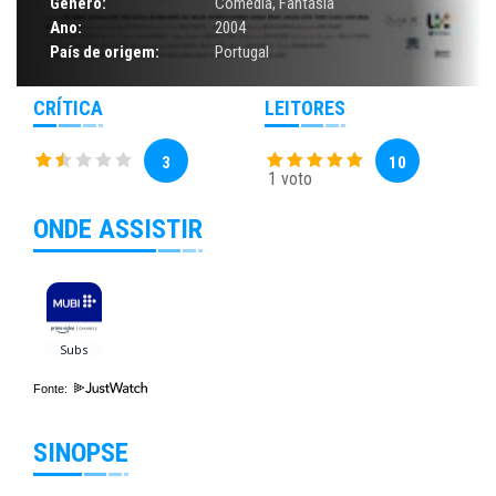
Gênero:
Comédia
,
Fantasia
Ano:
2004
País de origem:
Portugal
CRÍTICA
LEITORES
3
10
1 voto
ONDE ASSISTIR
Fonte:
SINOPSE