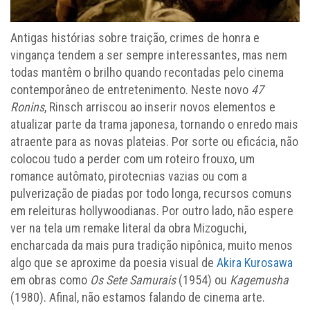
Antigas histórias sobre traição, crimes de honra e
vingança tendem a ser sempre interessantes, mas nem
todas mantêm o brilho quando recontadas pelo cinema
contemporâneo de entretenimento. Neste novo
47
Ronins
, Rinsch arriscou ao inserir novos elementos e
atualizar parte da trama japonesa, tornando o enredo mais
atraente para as novas plateias. Por sorte ou eficácia, não
colocou tudo a perder com um roteiro frouxo, um
romance autômato, pirotecnias vazias ou com a
pulverização de piadas por todo longa, recursos comuns
em releituras hollywoodianas. Por outro lado, não espere
ver na tela um remake literal da obra Mizoguchi,
encharcada da mais pura tradição nipônica, muito menos
algo que se aproxime da poesia visual de
Akira Kurosawa
em obras como
Os Sete Samurais
(1954) ou
Kagemusha
(1980). Afinal, não estamos falando de cinema arte.