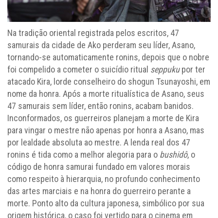
Na tradição oriental registrada pelos escritos, 47
samurais da cidade de Ako perderam seu líder, Asano,
tornando-se automaticamente ronins, depois que o nobre
foi compelido a cometer o suicídio ritual
seppuku
por ter
atacado Kira, lorde conselheiro do shogun Tsunayoshi, em
nome da honra. Após a morte ritualística de Asano, seus
47 samurais sem líder, então ronins, acabam banidos.
Inconformados, os guerreiros planejam a morte de Kira
para vingar o mestre não apenas por honra a Asano, mas
por lealdade absoluta ao mestre. A lenda real dos 47
ronins é tida como a melhor alegoria para o
bushidô
, o
código de honra samurai fundado em valores morais
como respeito à hierarquia, no profundo conhecimento
das artes marciais e na honra do guerreiro perante a
morte. Ponto alto da cultura japonesa, simbólico por sua
origem histórica, o caso foi vertido para o cinema em