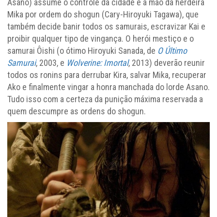
Asano) assume o controle da cidade e a mão da herdeira
Mika por ordem do shogun (Cary-Hiroyuki Tagawa), que
também decide banir todos os samurais, escravizar Kai e
proibir qualquer tipo de vingança. O herói mestiço e o
samurai Ôishi (o ótimo Hiroyuki Sanada, de
O Último
Samurai
, 2003, e
Wolverine: Imortal
, 2013) deverão reunir
todos os ronins para derrubar Kira, salvar Mika, recuperar
Ako e finalmente vingar a honra manchada do lorde Asano.
Tudo isso com a certeza da punição máxima reservada a
quem descumpre as ordens do shogun.