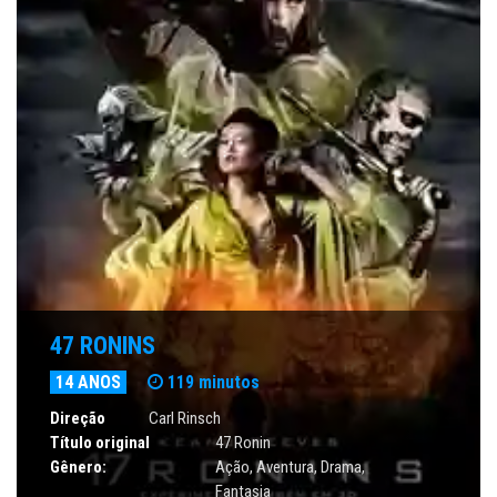
47 RONINS
14 ANOS
119 minutos
Direção
Carl Rinsch
Título original
47 Ronin
Gênero:
Ação
,
Aventura
,
Drama
,
Fantasia