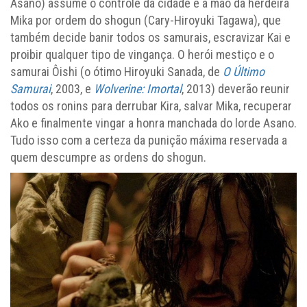
Asano) assume o controle da cidade e a mão da herdeira
Mika por ordem do shogun (Cary-Hiroyuki Tagawa), que
também decide banir todos os samurais, escravizar Kai e
proibir qualquer tipo de vingança. O herói mestiço e o
samurai Ôishi (o ótimo Hiroyuki Sanada, de
O Último
Samurai
, 2003, e
Wolverine: Imortal
, 2013) deverão reunir
todos os ronins para derrubar Kira, salvar Mika, recuperar
Ako e finalmente vingar a honra manchada do lorde Asano.
Tudo isso com a certeza da punição máxima reservada a
quem descumpre as ordens do shogun.