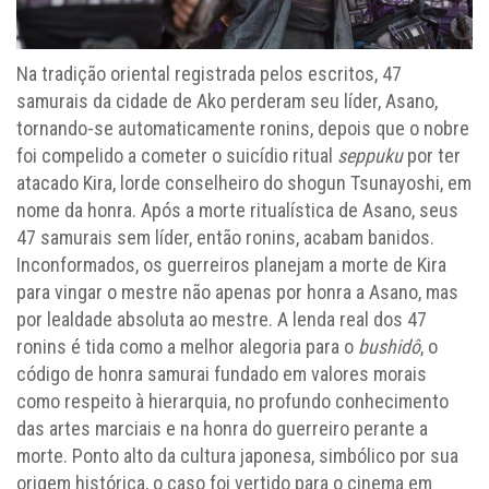
Na tradição oriental registrada pelos escritos, 47
samurais da cidade de Ako perderam seu líder, Asano,
tornando-se automaticamente ronins, depois que o nobre
foi compelido a cometer o suicídio ritual
seppuku
por ter
atacado Kira, lorde conselheiro do shogun Tsunayoshi, em
nome da honra. Após a morte ritualística de Asano, seus
47 samurais sem líder, então ronins, acabam banidos.
Inconformados, os guerreiros planejam a morte de Kira
para vingar o mestre não apenas por honra a Asano, mas
por lealdade absoluta ao mestre. A lenda real dos 47
ronins é tida como a melhor alegoria para o
bushidô
, o
código de honra samurai fundado em valores morais
como respeito à hierarquia, no profundo conhecimento
das artes marciais e na honra do guerreiro perante a
morte. Ponto alto da cultura japonesa, simbólico por sua
origem histórica, o caso foi vertido para o cinema em