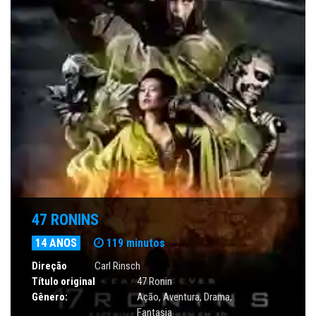
47 RONINS
14 ANOS
119 minutos
Direção
Carl Rinsch
Título original
47 Ronin
Gênero:
Ação
,
Aventura
,
Drama
,
Fantasia