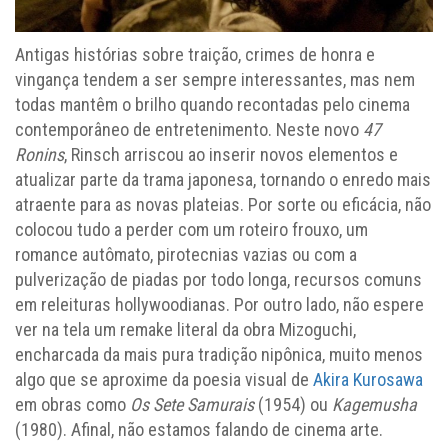
Antigas histórias sobre traição, crimes de honra e
vingança tendem a ser sempre interessantes, mas nem
todas mantêm o brilho quando recontadas pelo cinema
contemporâneo de entretenimento. Neste novo
47
Ronins
, Rinsch arriscou ao inserir novos elementos e
atualizar parte da trama japonesa, tornando o enredo mais
atraente para as novas plateias. Por sorte ou eficácia, não
colocou tudo a perder com um roteiro frouxo, um
romance autômato, pirotecnias vazias ou com a
pulverização de piadas por todo longa, recursos comuns
em releituras hollywoodianas. Por outro lado, não espere
ver na tela um remake literal da obra Mizoguchi,
encharcada da mais pura tradição nipônica, muito menos
algo que se aproxime da poesia visual de
Akira Kurosawa
em obras como
Os Sete Samurais
(1954) ou
Kagemusha
(1980). Afinal, não estamos falando de cinema arte.