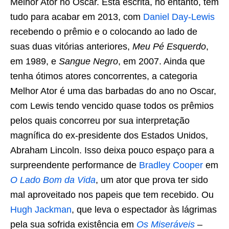
Melhor Ator no Oscar. Esta escrita, no entanto, tem
tudo para acabar em 2013, com
Daniel Day-Lewis
recebendo o prêmio e o colocando ao lado de
suas duas vitórias anteriores,
Meu Pé Esquerdo
,
em 1989, e
Sangue Negro
, em 2007. Ainda que
tenha ótimos atores concorrentes, a categoria
Melhor Ator é uma das barbadas do ano no Oscar,
com Lewis tendo vencido quase todos os prêmios
pelos quais concorreu por sua interpretação
magnífica do ex-presidente dos Estados Unidos,
Abraham Lincoln. Isso deixa pouco espaço para a
surpreendente performance de
Bradley Cooper
em
O Lado Bom da Vida
, um ator que prova ter sido
mal aproveitado nos papeis que tem recebido. Ou
Hugh Jackman
, que leva o espectador às lágrimas
pela sua sofrida existência em
Os Miseráveis
–