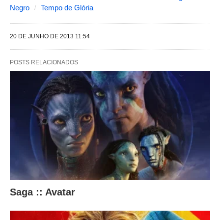
e
Negro
Tempo de Glória
s
a
20 DE JUNHO DE 2013 11:54
l
t
POSTS RELACIONADOS
e
r
a
m
o
c
o
n
Saga :: Avatar
t
e