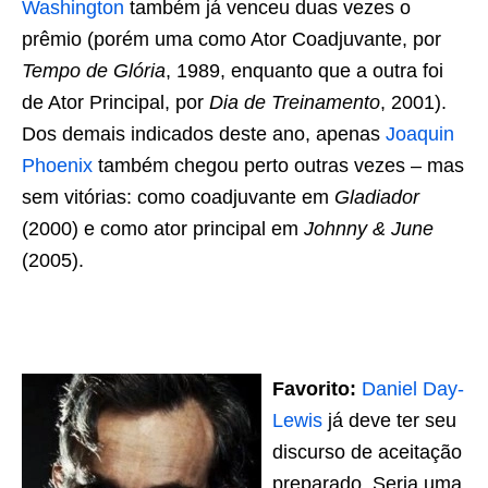
Washington
também já venceu duas vezes o
prêmio (porém uma como Ator Coadjuvante, por
Tempo de Glória
, 1989,
enquanto que a outra foi
de Ator Principal, por
Dia de Treinamento
, 2001).
Dos demais indicados deste ano, apenas
Joaquin
Phoenix
também chegou perto outras vezes – mas
sem vitórias: como coadjuvante em
Gladiador
(2000) e como ator principal em
Johnny & June
(2005).
Favorito:
Daniel Day-
Lewis
já deve ter seu
discurso de aceitação
preparado. Seria uma