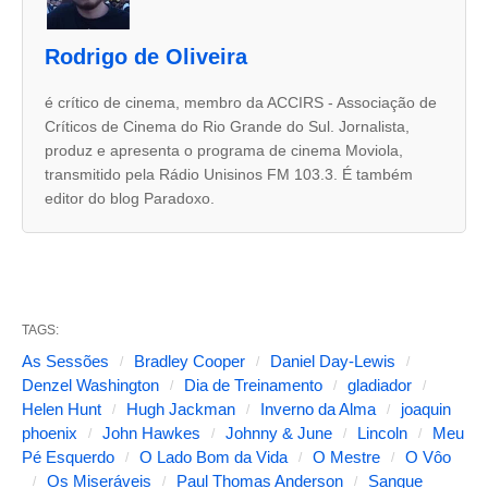
d
u
Rodrigo de Oliveira
a
s
é crítico de cinema, membro da ACCIRS - Associação de
Críticos de Cinema do Rio Grande do Sul. Jornalista,
a
produz e apresenta o programa de cinema Moviola,
b
transmitido pela Rádio Unisinos FM 103.3. É também
a
editor do blog Paradoxo.
s
s
e
g
TAGS:
u
As Sessões
Bradley Cooper
Daniel Day-Lewis
Denzel Washington
Dia de Treinamento
gladiador
i
Helen Hunt
Hugh Jackman
Inverno da Alma
joaquin
n
phoenix
John Hawkes
Johnny & June
Lincoln
Meu
t
Pé Esquerdo
O Lado Bom da Vida
O Mestre
O Vôo
Os Miseráveis
Paul Thomas Anderson
Sangue