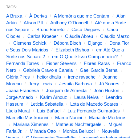
b
TAGS:
a
A Bruxa
À Deriva
A Memória que me Contam
Alan
s
Arkin
Alison Pill
Anthony O'Donnell
Até que a Sorte
nos Separe
Bruno Barreto
Cacá Diegues
Caco
s
Ciocler
Carlos Kroeber
Cláudia Abreu
Cláudio Marzo
e
Clemens Schick
Débora Bloch
Django
Dona Flor
g
e Seus Dois Maridos
Elizabeth Bishop
em Até Que a
Sorte nos Separe 2
em O Que é Isso Companheiro?
u
Fernanda Torres
Fisher Stevens
Flores Raras
Franco
i
Nero
Gabriela Cravo e Canela
Gael Garcia Bernal
Glória Pires
heitor dhalia
irene ravache
Jeanne
n
Moreau
Jerry Lewis
Jesuita Barbosa
Jô Soares
t
Joana Francesa
Joaquim de Almeida
John Huston
e
Jorge Amado
Karim Aïnouz
Laura Neiva
Leandro
Hassum
Leticia Sabatella
Lota de Macedo Soares
s
Lúcia Murat
Luis Buñuel
Luiz Fernando Guimarães
a
Marcello Mastroianni
Marco Nanini
Maria de Medeiros
l
Mariana Ximenes
Matheus Nachtergaele
Miguel
Faria Jr.
Miranda Otto
Monica Bellucci
Nouvelle
t
Vague
O Mensageiro Trapalhão
o xangô de baker street