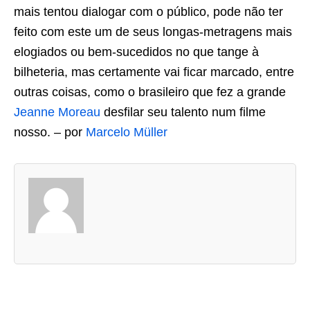
mais tentou dialogar com o público, pode não ter
feito com este um de seus longas-metragens mais
elogiados ou bem-sucedidos no que tange à
bilheteria, mas certamente vai ficar marcado, entre
outras coisas, como o brasileiro que fez a grande
Jeanne Moreau
desfilar seu talento num filme
nosso. – por
Marcelo Müller
A
s
d
u
a
s
a