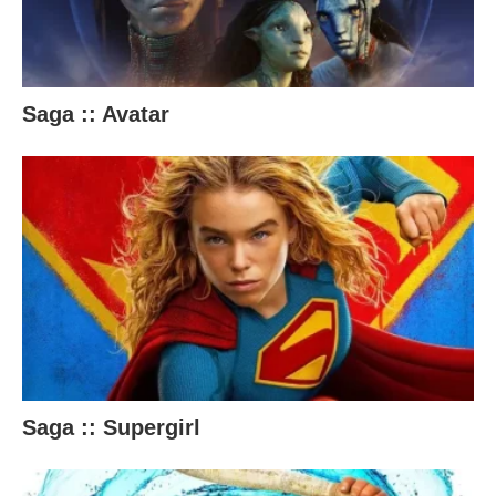
a
i
x
Saga :: Avatar
o
.
Saga :: Supergirl