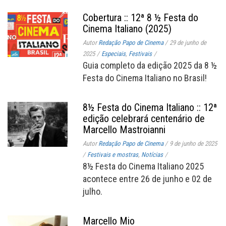
Cobertura :: 12ª 8 ½ Festa do
Cinema Italiano (2025)
Autor
Redação Papo de Cinema
/
29 de junho de
2025
/
Especiais
,
Festivais
/
Guia completo da edição 2025 da 8 ½
Festa do Cinema Italiano no Brasil!
8½ Festa do Cinema Italiano :: 12ª
edição celebrará centenário de
Marcello Mastroianni
Autor
Redação Papo de Cinema
/
9 de junho de 2025
/
Festivais e mostras
,
Notícias
/
8½ Festa do Cinema Italiano 2025
acontece entre 26 de junho e 02 de
julho.
Marcello Mio