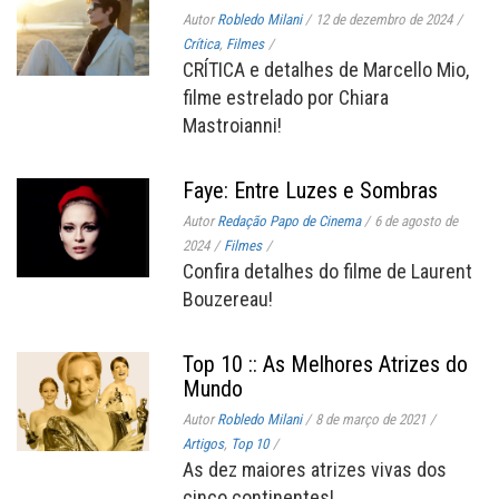
Autor
Robledo Milani
/
12 de dezembro de 2024
/
Crítica
,
Filmes
/
CRÍTICA e detalhes de Marcello Mio,
filme estrelado por Chiara
Mastroianni!
Faye: Entre Luzes e Sombras
Autor
Redação Papo de Cinema
/
6 de agosto de
2024
/
Filmes
/
Confira detalhes do filme de Laurent
Bouzereau!
Top 10 :: As Melhores Atrizes do
Mundo
Autor
Robledo Milani
/
8 de março de 2021
/
Artigos
,
Top 10
/
As dez maiores atrizes vivas dos
cinco continentes!