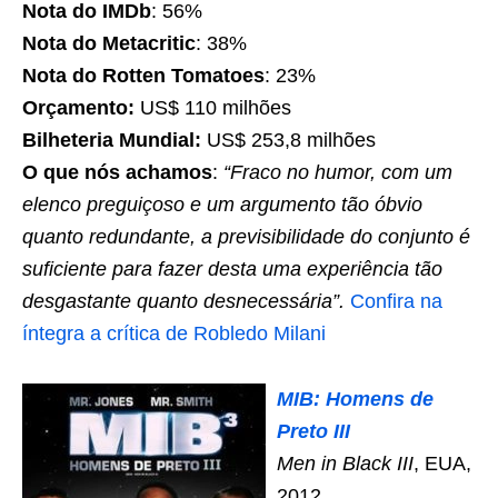
Nota do IMDb
: 56%
Nota do Metacritic
: 38%
Nota do Rotten Tomatoes
: 23%
Orçamento:
US$ 110 milhões
Bilheteria Mundial:
US$ 253,8 milhões
O que nós achamos
:
“Fraco no humor, com um
elenco preguiçoso e um argumento tão óbvio
quanto redundante, a previsibilidade do conjunto é
suficiente para fazer desta uma experiência tão
desgastante quanto desnecessária”.
Confira na
íntegra a crítica de Robledo Milani
MIB: Homens de
Preto III
Men in Black III
, EUA,
2012