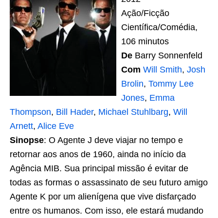
Ação/Ficção
Científica/Comédia,
106 minutos
De
Barry Sonnenfeld
Com
Will Smith
,
Josh
Brolin
,
Tommy Lee
Jones
,
Emma
Thompson
,
Bill Hader
,
Michael Stuhlbarg
,
Will
Arnett
,
Alice Eve
Sinopse
: O Agente J deve viajar no tempo e
retornar aos anos de 1960, ainda no início da
Agência MIB. Sua principal missão é evitar de
todas as formas o assassinato de seu futuro amigo
Agente K por um alienígena que vive disfarçado
entre os humanos. Com isso, ele estará mudando