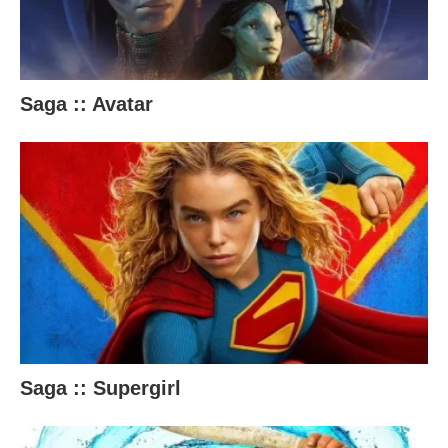
t
e
ú
Saga :: Avatar
d
o
a
b
a
i
x
o
.
Saga :: Supergirl