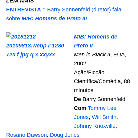
LEIA MAIS
ENTREVISTA
:: Barry Sonnenfeld (diretor) fala
sobre
MIB: Homens de Preto III
MIB: Homens de
Preto II
Men in Black II
, EUA,
2002
Ação/Ficção
Científica/Comédia, 88
minutos
De
Barry Sonnenfeld
Com
Tommy Lee
Jones
,
Will Smith
,
Johnny Knoxville
,
Rosario Dawson
,
Doug Jones