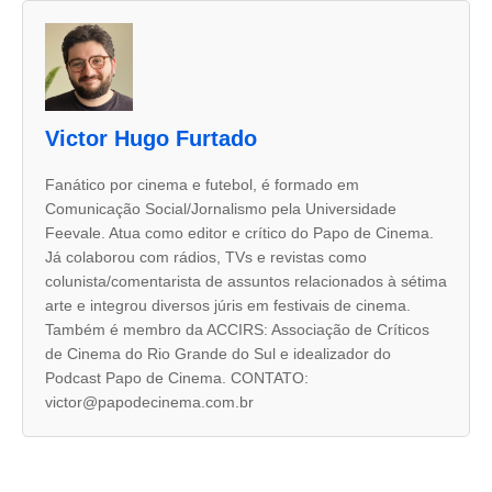
A
s
d
u
Victor Hugo Furtado
a
s
Fanático por cinema e futebol, é formado em
Comunicação Social/Jornalismo pela Universidade
a
Feevale. Atua como editor e crítico do Papo de Cinema.
b
Já colaborou com rádios, TVs e revistas como
a
colunista/comentarista de assuntos relacionados à sétima
arte e integrou diversos júris em festivais de cinema.
s
Também é membro da ACCIRS: Associação de Críticos
s
de Cinema do Rio Grande do Sul e idealizador do
e
Podcast Papo de Cinema. CONTATO:
victor@papodecinema.com.br
g
u
i