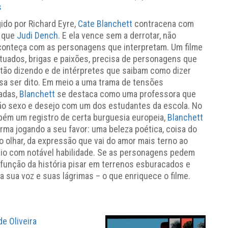
s
gido por Richard Eyre,
Cate Blanchett
contracena com
 que
Judi Dench
. E ela vence sem a derrotar, não
conteça com as personagens que interpretam. Um filme
tuados, brigas e paixões, precisa de personagens que
tão dizendo e de intérpretes que saibam como dizer
isa ser dito. Em meio a uma trama de tensões
adas,
Blanchett
se destaca como uma professora que
ção sexo e desejo com um dos estudantes da escola. No
mbém um registro de certa burguesia europeia,
Blanchett
rma jogando a seu favor: uma beleza poética, coisa do
 olhar, da expressão que vai do amor mais terno ao
dio com notável habilidade. Se as personagens pedem
função da história pisar em terrenos esburacados e
sua voz e suas lágrimas – o que enriquece o filme.
de Oliveira