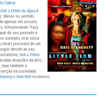
to Cabral
Sob o Efeito da Água
é
iz. Menor no sentido
do apenas em circuito
s. Interpretando Tracy
apar de seu passado e
or exemplo, virar sócia
o, Heart precisará de um
eguir devido ao seu
 excelente,
Sob o Efeito
cidas atuações da atriz,
os, mas também o
nserção na sociedade.
eaving
e
Sam Neil
no elenco.