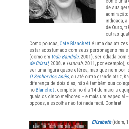
como uma da
de sua gera
admiração:
indicada, a
de Ouro, tr
outras qua
Como poucas,
Cate Blanchett
é uma das atrizes
estar acostumado com seus personagens mais dr
(como em
Vida Bandida
, 2001), ser odiada com 
de Cristal
, 2008, e
Hannah
, 2011, por exemplo), 
ser uma figura quase etérea, mas que nem por 
O Senhor dos Anéis
, ou até outra grande atriz,
diferença de dois dias, não é também sua colega
no
Blanchett
completa no dia 14 de maio, a equip
quais os cinco melhores – e mais um especial – 
opções, a escolha não foi nada fácil. Confira!
Elizabeth
(idem, 