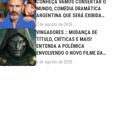
CONHEÇA VAMOS CONSERTAR O
MUNDO, COMÉDIA DRAMÁTICA
ARGENTINA QUE SERÁ EXIBIDA
NESTA SEXTA (07/08)
7 de agosto de 2026
VINGADORES :: MUDANÇA DE
TÍTULO, CRÍTICAS E MAIS!
ENTENDA A POLÊMICA
ENVOLVENDO O NOVO FILME DA
MARVEL
6 de agosto de 2026