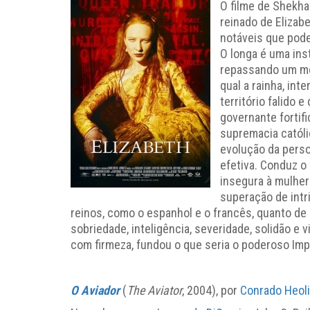
O filme de Shekha
reinado de Elizabe
notáveis que pode
O longa é uma ins
repassando um mom
qual a rainha, in
território falido 
governante fortifi
supremacia católi
evolução da perso
efetiva. Conduz o
insegura à mulher
superação de intr
reinos, como o espanhol e o francês, quanto de d
sobriedade, inteligência, severidade, solidão e 
com firmeza, fundou o que seria o poderoso Imp
O Aviador
(
The Aviator
, 2004), por
Conrado Heoli