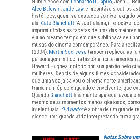
Num elenco com
Leonardo DiCaprio
, John C. Reil
Alec Baldwin
,
Jude Law
e incontáveis outros as
históricos, quem se destacou ao nível exigido p
ela:
Cate Blanchett
. A australiana, irretocável 
imprimiu todas as facetas de uma das maiores a
viu ao mesmo tempo em que sublinhava seu no
musas do cinema contemporâneo. Para a realiz
(2004),
Martin Scorsese
também replicou as idi
personagem mítico na história norte-americana, 
Howard Hughes, notório por sua paixão pelo cin
mulheres. Depois de alguns filmes considerados
que uma vez já salvou o cinema norte-american
trama num épico engajado e envolvente, que ca
Quando
Blanchett
finalmente aparece, evoca em 
mesmo seus momentos menos gloriosos, como s
intelectuais.
O Aviador
é a obra de um grande re
elenco uma grande atriz interpretando outra gra
Notas Sobre um