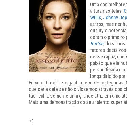
Uma das melhores 
altura nas telas.
C
Willis
,
Johnny De
astros, mas nenh
quality e potencia
deram o primeiro 
Button
, dois anos
fatores decisivos
desse rapaz, que 
paixão que ele nut
personificada com
longa dirigido por
Filme e Direção – e ganhou em três categorias.
que seria dele se não o víssemos através dos o
tão real. E somente uma grande atriz em uma at
Mais uma demonstração do seu talento superlat
+1