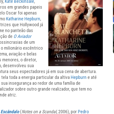
ly,
Kate Beckinsale
,
tros em grandes papeis
elo Oscar foi apenas
como
Katharine Hepburn
,
trizes que Hollywood já
me no panteão das
ação de
O Aviador
ossincrasias de um
o milionário excêntrico
ema, aviação e belas
 menores, o diretor,
o, desenvolveu sua
ptura seus espectadores já em sua cena de abertura.
tela toda a energia particular da altiva
Hepburn
e até
ua insegurança ao redor de uma família de
alizador sobre outro grande realizador, que tem no
nde atriz.
 Escândalo
(
Notes on a Scandal
, 2006), por
Pedro