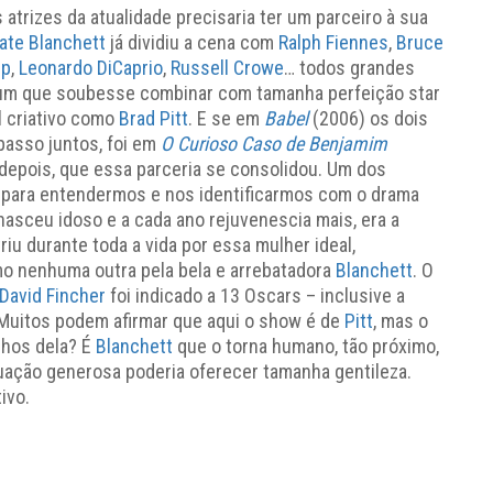
atrizes da atualidade precisaria ter um parceiro à sua
ate Blanchett
já dividiu a cena com
Ralph Fiennes
,
Bruce
pp
,
Leonardo DiCaprio
,
Russell Crowe
… todos grandes
um que soubesse combinar com tamanha perfeição star
l criativo como
Brad Pitt
. E se em
Babel
(2006) os dois
passo juntos, foi em
O Curioso Caso de Benjamim
 depois, que essa parceria se consolidou. Um dos
 para entendermos e nos identificarmos com o drama
nasceu idoso e a cada ano rejuvenescia mais, era a
riu durante toda a vida por essa mulher ideal,
o nenhuma outra pela bela e arrebatadora
Blanchett
. O
David Fincher
foi indicado a 13 Oscars – inclusive a
 Muitos podem afirmar que aqui o show é de
Pitt
, mas o
lhos dela? É
Blanchett
que o torna humano, tão próximo,
uação generosa poderia oferecer tamanha gentileza.
ivo.