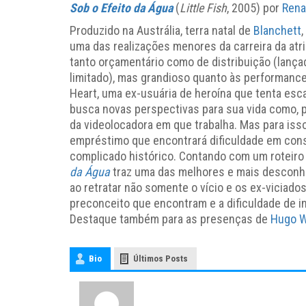
Sob o Efeito da Água
(
Little Fish
, 2005) por
Rena
Produzido na Austrália, terra natal de
Blanchett
,
uma das realizações menores da carreira da atr
tanto orçamentário como de distribuição (lança
limitado), mas grandioso quanto às performance
Heart, uma ex-usuária de heroína que tenta esc
busca novas perspectivas para sua vida como, p
da videolocadora em que trabalha. Mas para iss
empréstimo que encontrará dificuldade em cons
complicado histórico. Contando com um roteiro
da Água
traz uma das melhores e mais desconhe
ao retratar não somente o vício e os ex-viciad
preconceito que encontram e a dificuldade de i
Destaque também para as presenças de
Hugo W
Bio
Últimos Posts