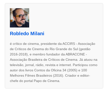
A
s
d
u
Robledo Milani
a
s
é crítico de cinema, presidente da ACCIRS - Associação
de Críticos de Cinema do Rio Grande do Sul (gestão
a
2016-2018), e membro fundador da ABRACCINE -
b
Associação Brasileira de Críticos de Cinema. Já atuou na
a
televisão, jornal, rádio, revista e internet. Participou como
autor dos livros Contos da Oficina 34 (2005) e 100
s
Melhores Filmes Brasileiros (2016). Criador e editor-
s
chefe do portal Papo de Cinema.
e
g
u
i