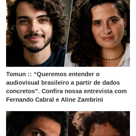
n
t
e
ú
d
o
a
b
a
Tomun :: “Queremos entender o
i
audiovisual brasileiro a partir de dados
concretos”. Confira nossa entrevista com
x
Fernando Cabral e Aline Zambrini
o
.