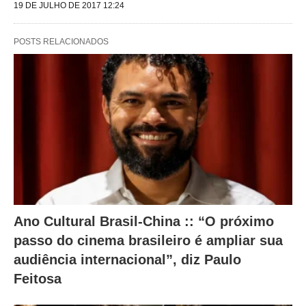
19 DE JULHO DE 2017 12:24
n
t
POSTS RELACIONADOS
e
s
a
l
t
e
r
a
Ano Cultural Brasil-China :: “O próximo
m
passo do cinema brasileiro é ampliar sua
o
audiência internacional”, diz Paulo
c
Feitosa
o