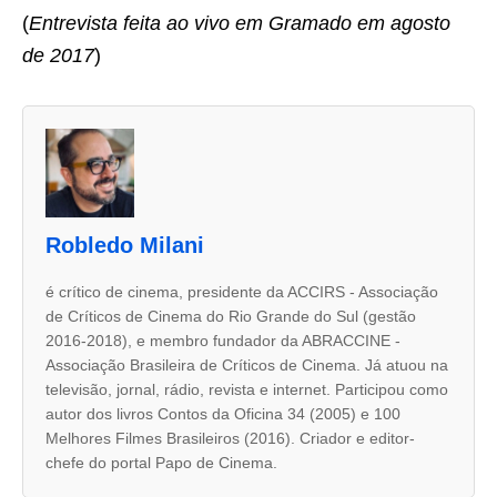
(
Entrevista feita ao vivo em Gramado em agosto
de 2017
)
A
s
d
u
Robledo Milani
a
s
é crítico de cinema, presidente da ACCIRS - Associação
de Críticos de Cinema do Rio Grande do Sul (gestão
a
2016-2018), e membro fundador da ABRACCINE -
b
Associação Brasileira de Críticos de Cinema. Já atuou na
a
televisão, jornal, rádio, revista e internet. Participou como
autor dos livros Contos da Oficina 34 (2005) e 100
s
Melhores Filmes Brasileiros (2016). Criador e editor-
s
chefe do portal Papo de Cinema.
e