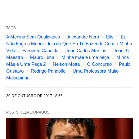
g
u
i
TAGS:
n
A Menina Sem Qualidades
Alexandre Nero
Elis
Eu
t
Não Faço a Menor Ideia do Que Eu Tô Fazendo Com a Minha
Vida
Faroeste Caboclo
João Carlos Martins
João: O
e
Maestro
Mauro Lima
Minha mãe é uma peça
Minha
s
Mãe é Uma Peça 2
Nelson Motta
O Concurso
Paulo
Gustavo
Rodrigo Pandolfo
Uma Professora Muito
a
Maluquinha
l
t
30 DE OUTUBRO DE 2017 18:56
e
r
POSTS RELACIONADOS
a
m
o