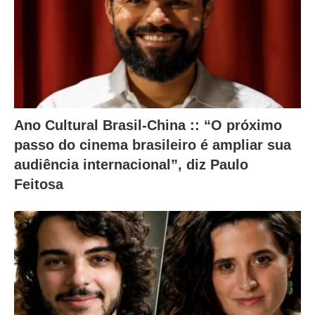
c
o
n
t
e
ú
Ano Cultural Brasil-China :: “O próximo
d
passo do cinema brasileiro é ampliar sua
audiência internacional”, diz Paulo
o
Feitosa
a
b
a
i
x
o
.