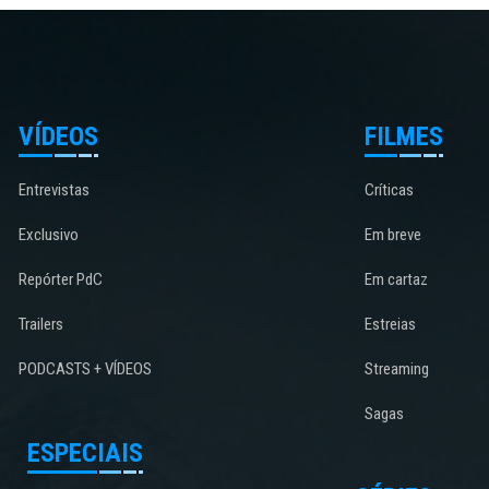
VÍDEOS
FILMES
Entrevistas
Críticas
Exclusivo
Em breve
Repórter PdC
Em cartaz
Trailers
Estreias
PODCASTS + VÍDEOS
Streaming
Sagas
ESPECIAIS