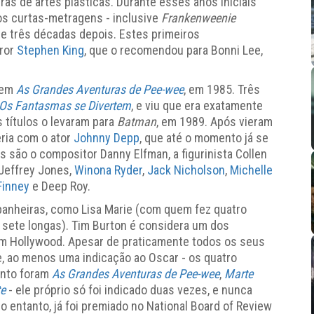
as de artes plásticas. Durante esses anos iniciais
ios curtas-metragens - inclusive
Frankenweenie
e três décadas depois. Estes primeiros
rror
Stephen King
, que o recomendou para Bonni Lee,
 em
As Grandes Aventuras de Pee-wee
, em 1985. Três
Os Fantasmas se Divertem
, e viu que era exatamente
 títulos o levaram para
Batman
, em 1989. Após vieram
ria com o ator
Johnny Depp
, que até o momento já se
s são o compositor Danny Elfman, a figurinista Collen
 Jeffrey Jones,
Winona Ryder
,
Jack Nicholson
,
Michelle
Finney
e Deep Roy.
nheiras, como Lisa Marie (com quem fez quatro
sete longas). Tim Burton é considera um dos
 Hollywood. Apesar de praticamente todos os seus
e, ao menos uma indicação ao Oscar - os quatro
ento foram
As Grandes Aventuras de Pee-wee
,
Marte
te
- ele próprio só foi indicado duas vezes, e nunca
 entanto, já foi premiado no National Board of Review