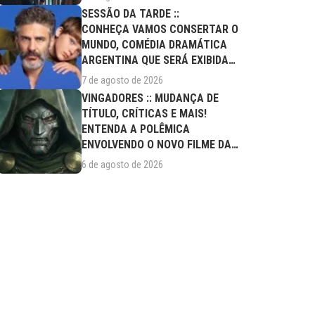
SESSÃO DA TARDE ::
CONHEÇA VAMOS CONSERTAR O
MUNDO, COMÉDIA DRAMÁTICA
ARGENTINA QUE SERÁ EXIBIDA
NESTA SEXTA (07/08)
7 de agosto de 2026
VINGADORES :: MUDANÇA DE
TÍTULO, CRÍTICAS E MAIS!
ENTENDA A POLÊMICA
ENVOLVENDO O NOVO FILME DA
MARVEL
6 de agosto de 2026