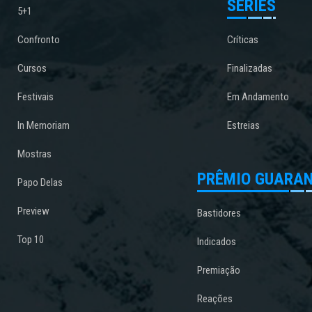
SÉRIES
5+1
Confronto
Críticas
Cursos
Finalizadas
Festivais
Em Andamento
In Memoriam
Estreias
Mostras
PRÊMIO GUARAN
Papo Delas
Preview
Bastidores
Top 10
Indicados
Premiação
Reações