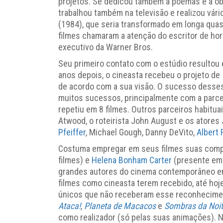
projetos. Se dedicou também à poemas e à obr
trabalhou também na televisão e realizou vár
(1984), que seria transformado em longa quas
filmes
chamaram a atenção do escritor de ho
executivo da Warner Bros.
Seu primeiro contato com o estúdio resultou
anos depois, o cineasta recebeu o projeto de
de acordo com a sua visão. O sucesso desses
muitos sucessos, principalmente com a parce
repetiu em 8 filmes. Outros parceiros habituai
Atwood, o roteirista John August e os atores
Pfeiffer
, Michael Gough, Danny DeVito,
Albert 
Costuma empregar em seus filmes suas compa
filmes) e
Helena Bonham Carter
(presente em 
grandes autores do cinema contemporâneo em
filmes como cineasta terem recebido, até hoj
únicos que não receberam esse reconhecim
Ataca!
,
Planeta de Macacos
e
Sombras da Noi
como realizador (só pelas suas animações). No