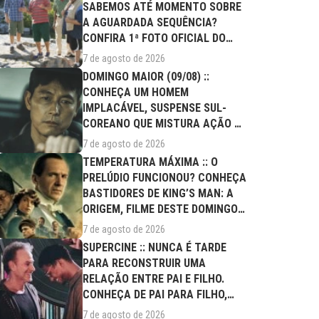
SABEMOS ATÉ MOMENTO SOBRE
A AGUARDADA SEQUÊNCIA?
CONFIRA 1ª FOTO OFICIAL DO
ELENCO!
7 de agosto de 2026
DOMINGO MAIOR (09/08) ::
CONHEÇA UM HOMEM
IMPLACÁVEL, SUSPENSE SUL-
COREANO QUE MISTURA AÇÃO E
DRAMA FAMILIAR
7 de agosto de 2026
TEMPERATURA MÁXIMA :: O
PRELÚDIO FUNCIONOU? CONHEÇA
BASTIDORES DE KING’S MAN: A
ORIGEM, FILME DESTE DOMINGO
(09/08)
7 de agosto de 2026
SUPERCINE :: NUNCA É TARDE
PARA RECONSTRUIR UMA
RELAÇÃO ENTRE PAI E FILHO.
CONHEÇA DE PAI PARA FILHO,
FILME DESTE...
7 de agosto de 2026